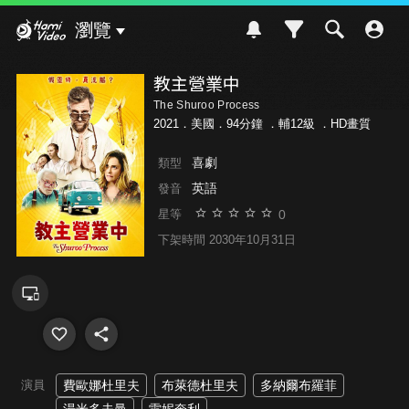
Hami Video
瀏覽
教主營業中
The Shuroo Process
2021．美國．94分鐘 ．
輔12級
．HD畫質
喜劇
類型
英語
發音
0
星等
下架時間 2030年10月31日
演員
費歐娜杜里夫
布萊德杜里夫
多納爾布羅菲