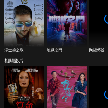
現了一個足以揭露舒魯真面目的秘密…
浮士德之歌
地獄之門.
陶罐傳說
相關影片