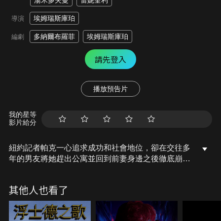
湯米多夫曼
雷妮奎利
埃姆瑞斯庫珀
導演
多納爾布羅菲
埃姆瑞斯庫珀
編劇
請先登入
播放預告片
我的星等
影片給分
紐約記者帕克一心追求成功和社會地位，卻在交往多
年的男友將她趕出公寓並回到前妻身邊之後徹底崩
潰。更慘的是她還丟了工作，曾經光鮮亮麗的生活也
隨之崩塌。為了尋求心靈上的救贖，帕克決定參加由
其他人也看了
著名靈修導師舒魯主持的靜修營。三天裡，她認識了
一群光怪陸離的人，他們在舒魯的引導下，實踐了冥
想、瑜伽以及其他一些非正統的療癒方法。帕克卻發