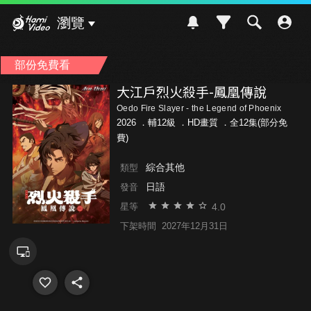
Hami Video
瀏覽
部份免費看
大江戶烈火殺手-鳳凰傳說
Oedo Fire Slayer - the Legend of Phoenix
2026 ．
輔12級
．HD畫質 ．全12集(部分免
費)
綜合其他
類型
日語
發音
4.0
星等
下架時間
2027年12月31日