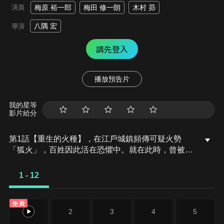
演員
梅原 裕一郎
梅田 修一朗
木村 昴
八隅 宏
導演
請先登入
播放預告片
我的星等
影片給分
第1話【重生的火種】，在江戶城鎮頻傳可疑火勢
「狐火」，百姓因此活在恐懼中。就在此時，曾被譽
為「火喰鳥」的消防武士松永源吾，由於一些原因而
遭逢挫敗，選擇悄悄隱居郊外。然而，新庄藩藩士折
1 - 12
下左門忽然現身，拜託源吾重建瀕臨瓦解，甚至被人
譏笑為「破鳶」的新庄藩火消組。源吾猶豫不決，在
免費
妻子深雪的支持下，他下定決心再次投身烈焰之中。
1
2
3
4
5