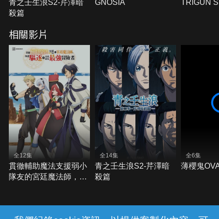
青之壬生浪S2-芹澤暗
GNOSIA
TRIGUN 
殺篇
相關影片
全12集
全14集
全6集
貫徹輔助魔法支援弱小
青之壬生浪S2-芹澤暗
薄櫻鬼OVA
隊友的宮廷魔法師，慘
殺篇
遭驅逐後目標成為最強
冒險者