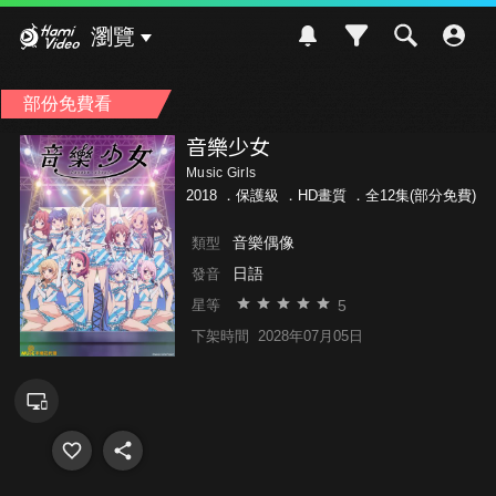
Hami Video
瀏覽
部份免費看
音樂少女
Music Girls
2018 ．
保護級
．HD畫質 ．全12集(部分免費)
音樂偶像
類型
日語
發音
5
星等
下架時間
2028年07月05日