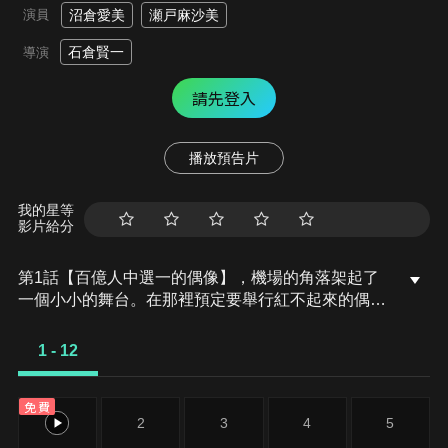
演員
沼倉愛美
瀬戸麻沙美
石倉賢一
導演
請先登入
播放預告片
我的星等
影片給分
第1話【百億人中選一的偶像】，機場的角落架起了
一個小小的舞台。在那裡預定要舉行紅不起來的偶像
團體「音樂少女」的迷你演唱會，以及任何人都能夠
參加的偶像選拔大會。由於沒有半個人參加，製作人
1 - 12
池橋於是開始找尋願意參加選拔的人選，並且在偶然
間與自稱喜歡偶像的山田木華子相遇。認為華子是百
免費
億年中才會出一人的優秀人才的池橋，決定帶著華子
1
2
3
4
5
站上舞台。