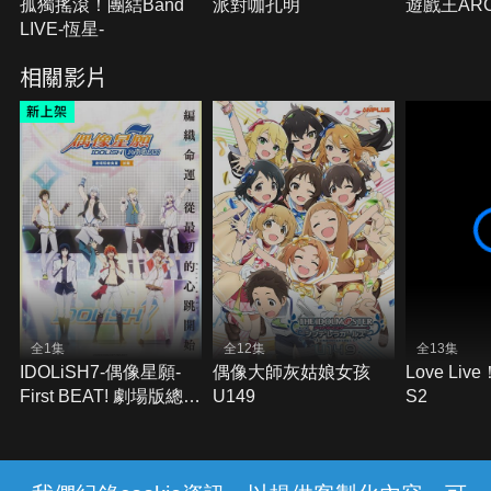
孤獨搖滾！團結Band
派對咖孔明
遊戲王ARC
LIVE-恆星-
相關影片
全1集
全12集
全13集
IDOLiSH7-偶像星願-
偶像大師灰姑娘女孩
Love Li
First BEAT! 劇場版總集
U149
S2
篇 前篇