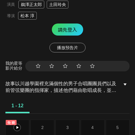
演員
鵜澤正太郎
土田玲央
松本 淳
導演
請先登入
播放預告片
我的星等
影片給分
故事以川越學園裡充滿個性的男子合唱團團員們以及
前管弦樂團的指揮家，描述他們藉由歌唱成長，並且
朝著「全國高中男子合唱團競賽」為目標邁進的青春
校園故事。
1 - 12
免費
1
2
3
4
5