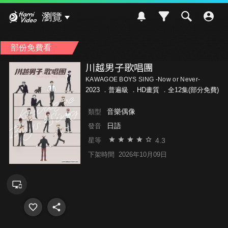
Hami Video
瀏覽
部份免費看
川越男子歌唱團
KAWAGOE BOYS SING -Now or Never-
2023 ．
普遍級
．HD畫質 ．全12集(部分免費)
音樂偶像
類型
日語
發音
4.3
星等
下架時間
2026年10月09日