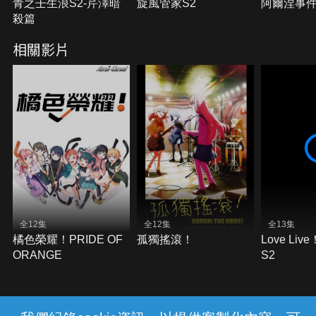
青之壬生浪S2-芹澤暗
旋風管家S2
阿爾涅事
殺篇
相關影片
全12集
全12集
全13集
橘色榮耀！PRIDE OF
孤獨搖滾！
Love Li
ORANGE
S2