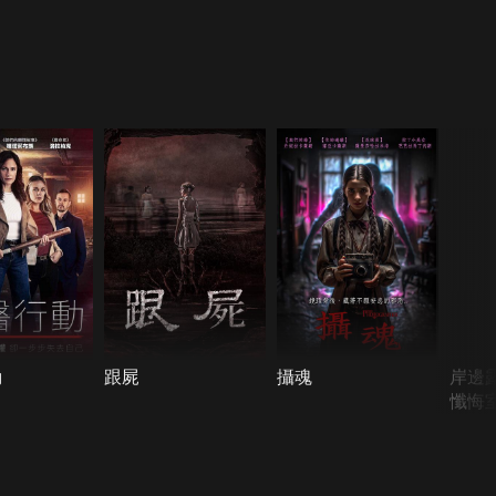
動
跟屍
攝魂
岸邊
懺悔