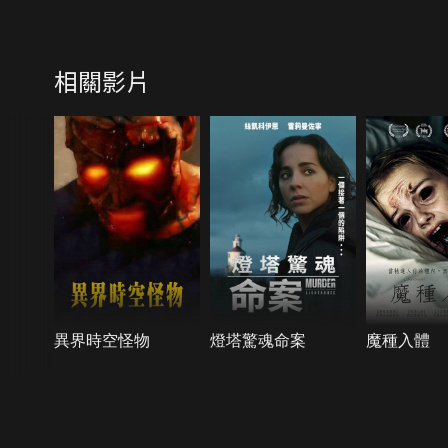
相關影片
異界時空怪物
燈塔驚魂命案
魔種入體
{{notifyMsg}}