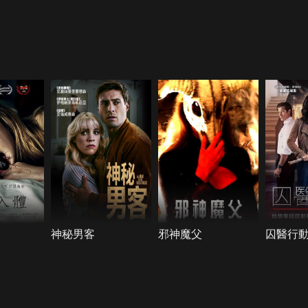
神秘男客
邪神魔父
囚醫行