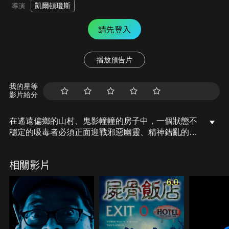
凱爾頓瓊斯
導演
請先登入
播放預告片
我的星等
影片給分
在遙遠偏鄉的山村、鬼影幢幢的房子中，一個狀態不
穩定的吸毒者必須正面迎戰邪惡幽靈、精神錯亂的警
長以及可怕幻覺的交纏及輪迴；面對種種危機，他必
須解開超現實的謀殺之謎，找到回到現實的路······
相關影片
6.0