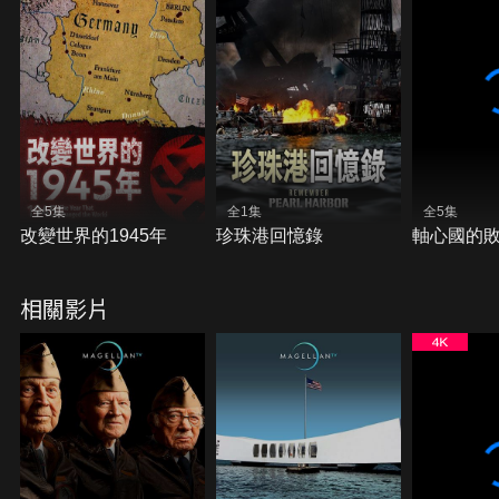
全5集
全1集
全5集
改變世界的1945年
珍珠港回憶錄
軸心國的
相關影片