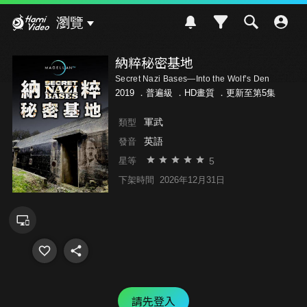
Hami Video
瀏覽
納粹秘密基地
Secret Nazi Bases—Into the Wolf’s Den
2019 ．
普遍級
．HD畫質 ．更新至第5集
軍武
類型
英語
發音
5
星等
下架時間
2026年12月31日
請先登入