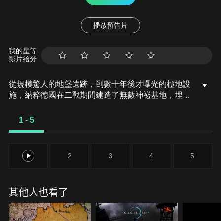
播放預告片
我的星等
影片給分
從規模驚人的地堡遺跡，到數十年後才曝光的極地設
施，納粹德國在二戰期間建造了無數神祕基地，埋藏
著未解的祕密與野心。本系列深入探訪納粹暗藏於世
界各地的祕密據點，從最後反攻的絕望計畫、深海潛
1 - 5
艦通道、到傳說中失落的黃金寶藏，一一解碼歷史遺
跡背後的真相。1945年，盟軍在法國鄉間無意間發現
一處隱密的納粹基地。這座地堡究竟有何戰略意圖？
1
2
3
4
5
它是否藏有希特勒最後的反攻計畫？深入探索這座神
祕建築背後的軍事祕密。
其他人也看了