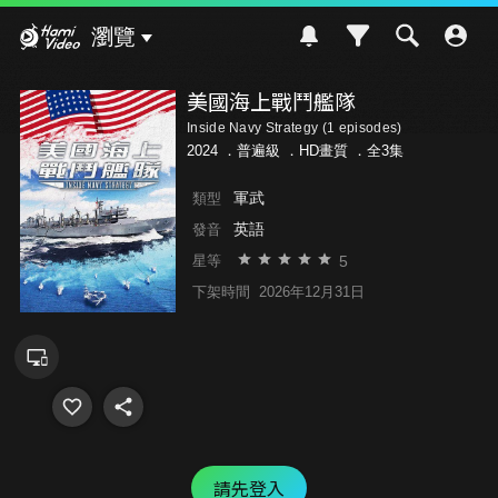
Hami Video
瀏覽
美國海上戰鬥艦隊
Inside Navy Strategy (1 episodes)
2024 ．
普遍級
．HD畫質 ．全3集
軍武
類型
英語
發音
5
星等
下架時間
2026年12月31日
請先登入