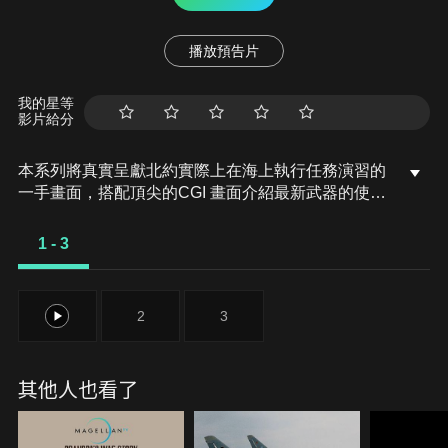
播放預告片
我的星等
影片給分
本系列將真實呈獻北約實際上在海上執行任務演習的
一手畫面，搭配頂尖的CGI 畫面介紹最新武器的使用
與不為人知的細節，並由功勳卓著的軍官深度解析背
後的策略演習。系列還將解密從未公開過的罕見資
1 - 3
料，帶領觀眾走進10萬噸級航空母艦內部。
1
2
3
其他人也看了