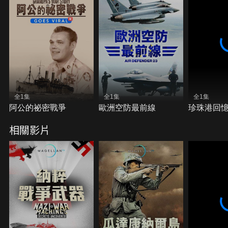
全1集
全1集
全1集
阿公的祕密戰爭
歐洲空防最前線
珍珠港回
相關影片