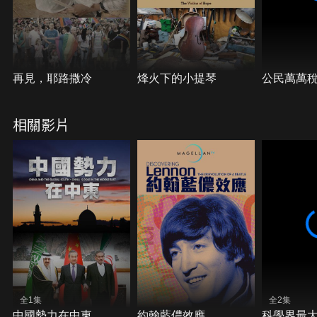
程中的波濤洶湧。
再見，耶路撒冷
烽火下的小提琴
公民萬萬
相關影片
全1集
全2集
中國勢力在中東
約翰藍儂效應
科學界最