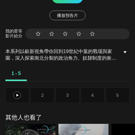
播放預告片
我的星等
影片給分
本系列以嶄新視角帶你回到19世紀中葉的戰場與家
園，深入探索南北分裂的政治角力、奴隸制度的衝突
根源，以及非裔美國人在戰爭中的關鍵角色。透過鮮
少曝光的資料與重建畫面，重現這段美國歷史中最血
1 - 5
腥、也最關鍵的篇章。南方邦聯軍在田納西州夏羅突
襲北方聯邦軍，爆發美國內戰中最慘烈的激戰之一，
戰況血腥慘烈，震撼全國。
1
2
3
4
5
其他人也看了