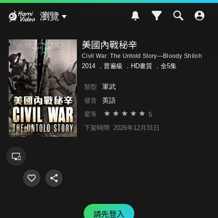
Hami Video
瀏覽
美國內戰秘辛
Civil War: The Untold Story—Bloody Shiloh
2014 ．
普遍級
．HD畫質 ．全5集
軍武
類型
英語
發音
5
星等
下架時間
2026年12月31日
請先登入