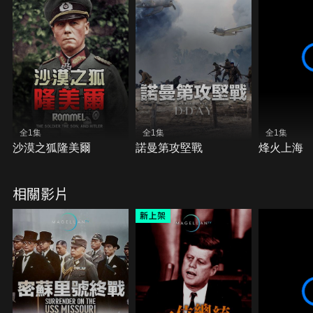
全1集
全1集
全1集
沙漠之狐隆美爾
諾曼第攻堅戰
烽火上海
相關影片