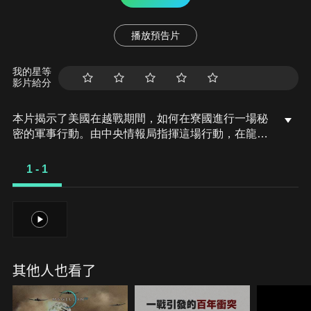
播放預告片
我的星等
影片給分
本片揭示了美國在越戰期間，如何在寮國進行一場秘
密的軍事行動。由中央情報局指揮這場行動，在龍町
設立隱藏的空軍基地，並在當地訓練了大量盟軍游擊
隊員，包括許多苗族人，目的是摧毀敵軍的補給線。
1 - 1
本片通過苗族倖存者的故事，以及大量未曾公開的檔
案影像、地圖和文件，揭露這段鮮為人知的歷史，並
介紹近日解密的中央情報局情報，呈現這場被隱藏多
1
年的秘密戰爭。
其他人也看了