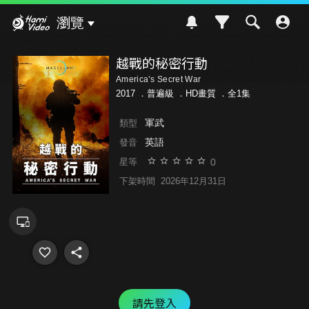
Hami Video
瀏覽
越戰的秘密行動
America’s Secret War
2017 ．
普遍級
．HD畫質 ．全1集
軍武
類型
英語
發音
0
星等
下架時間
2026年12月31日
請先登入