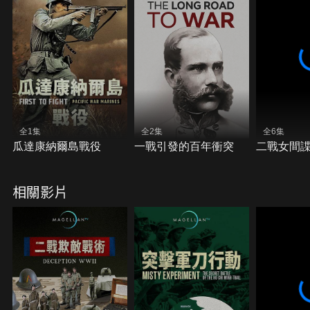
全1集
全2集
全6集
瓜達康納爾島戰役
一戰引發的百年衝突
二戰女間
相關影片