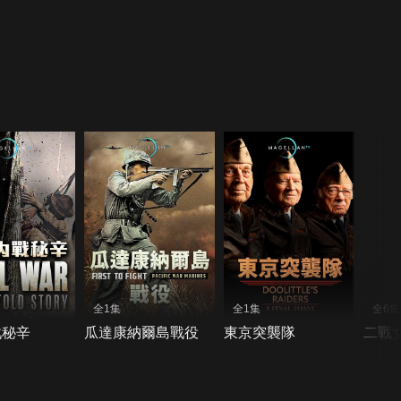
全1集
全1集
全6集
戰秘辛
瓜達康納爾島戰役
東京突襲隊
二戰