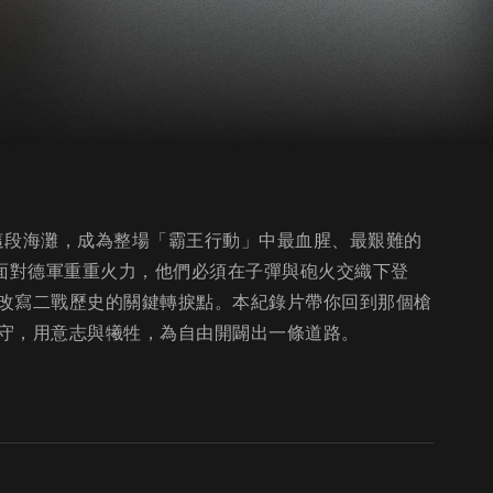
的這段海灘，成為整場「霸王行動」中最血腥、最艱難的
，面對德軍重重火力，他們必須在子彈與砲火交織下登
改寫二戰歷史的關鍵轉捩點。本紀錄片帶你回到那個槍
守，用意志與犧牲，為自由開闢出一條道路。