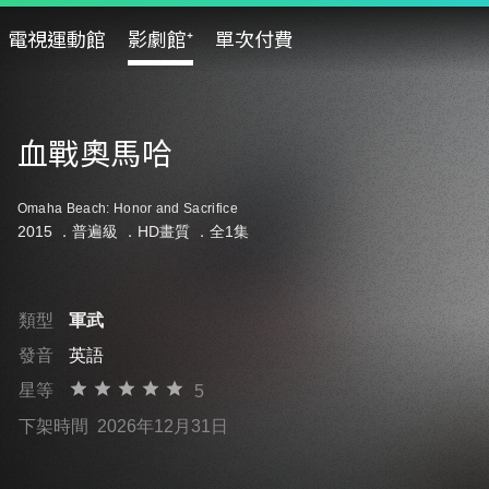
電視運動館
影劇館⁺
單次付費
血戰奧馬哈
Omaha Beach: Honor and Sacrifice
2015 ．
普遍級
．HD畫質 ．全1集
類型
軍武
發音
英語
星等
5
下架時間
2026年12月31日