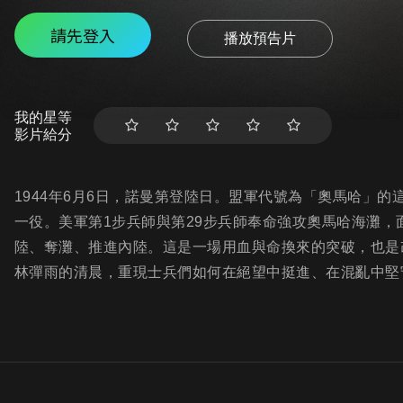
請先登入
播放預告片
我的星等
影片給分
1944年6月6日，諾曼第登陸日。盟軍代號為「奧馬哈」
一役。美軍第1步兵師與第29步兵師奉命強攻奧馬哈海灘
陸、奪灘、推進內陸。這是一場用血與命換來的突破，也是
林彈雨的清晨，重現士兵們如何在絕望中挺進、在混亂中堅