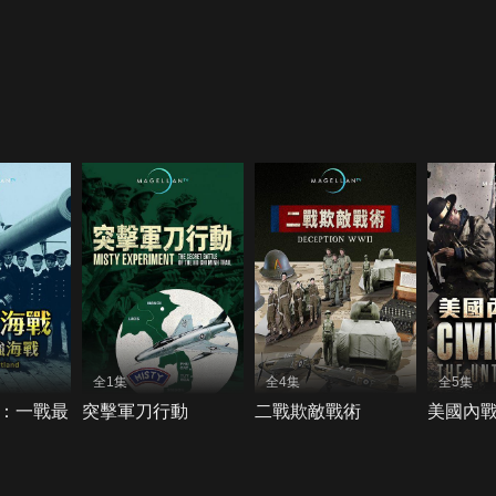
全1集
全4集
全5集
：一戰最
突擊軍刀行動
二戰欺敵戰術
美國內