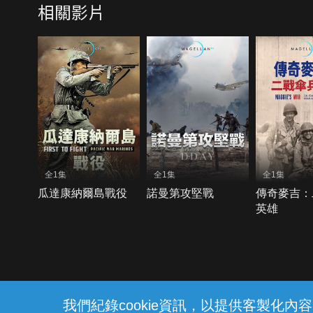
相關影片
全1集
全1集
全1集
瓜達康納爾島戰役
諾曼第攻堅戰
傳奇麥吉：
英雄
{{notifyMsg}}
我們紀錄cookie資訊，以提供客製化