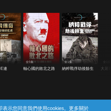
全5集
全1集
全1集
E連
軸心國的敗北之路
納粹戰俘劫後餘生
大屠
示您同意我們使用cookies。更多關於