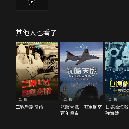
1
其他人也看了
全1集
全1集
全1集
二戰聖誕奇蹟
航艦天鷹：海軍航空
日德蘭海戰
百年傳奇
強海戰