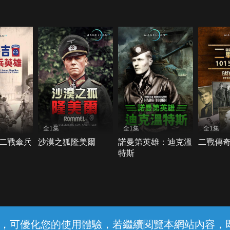
全1集
全1集
全1集
二戰傘兵
沙漠之狐隆美爾
諾曼第英雄：迪克溫
二戰傳奇
特斯
常見問題
線上客服
服務條款
隱私權保護
內容，可優化您的使用體驗，若繼續閱覽本網站內容，即表