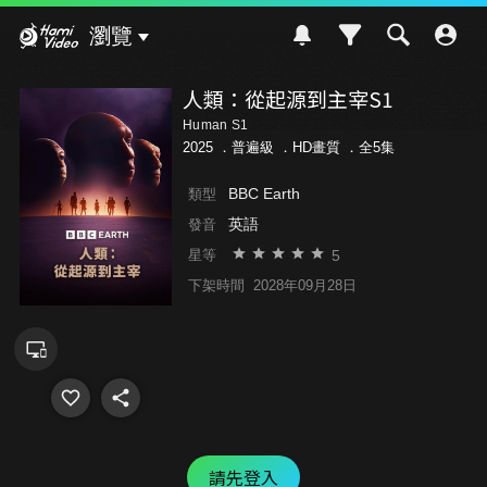
Hami Video
瀏覽
人類：從起源到主宰S1
Human S1
2025 ．
普遍級
．HD畫質 ．全5集
BBC Earth
類型
英語
發音
5
星等
下架時間
2028年09月28日
請先登入