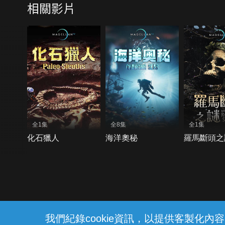
相關影片
全1集
全8集
全1集
化石獵人
海洋奧秘
羅馬斷頭之
{{notifyMsg}}
我們紀錄cookie資訊，以提供客製化