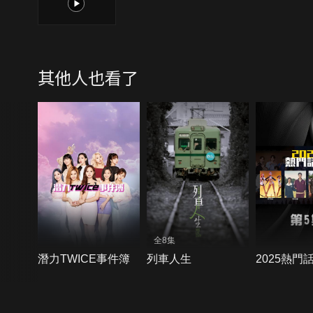
1
其他人也看了
全8集
潛力TWICE事件簿
列車人生
2025熱門