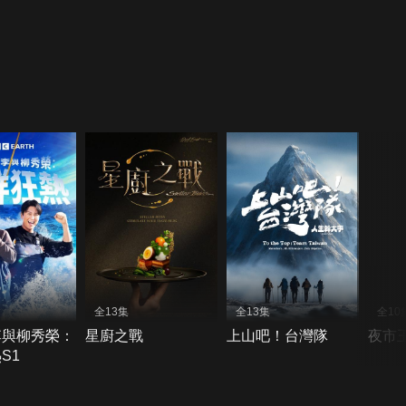
全13集
全13集
全10
李與柳秀榮：
星廚之戰
上山吧！台灣隊
夜市
S1