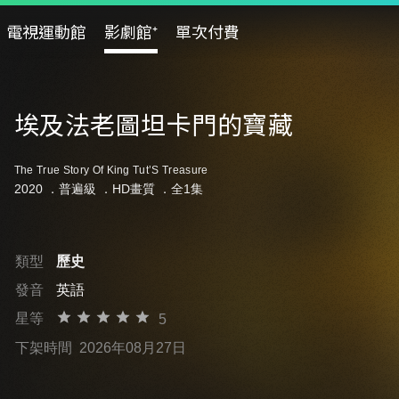
電視運動館
影劇館⁺
單次付費
埃及法老圖坦卡門的寶藏
The True Story Of King Tut’S Treasure
2020 ．
普遍級
．HD畫質 ．全1集
類型
歷史
發音
英語
星等
5
下架時間
2026年08月27日