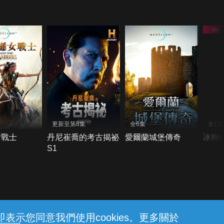
更新至第8集
全6集
全1集
女戰士
丹尼崔喬的考古揭祕
愛爾蘭城堡傳奇
冰狗
S1
示您同意我們使用cookies。更多關於