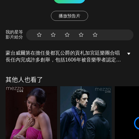
播放預告片
我的星等
影片給分
蒙台威爾第在擔任曼都瓦公爵的貢札加宮廷樂團合唱
長任內完成許多創舉，包括1606年被音樂學者認定為
史上第一部真正的歌劇作品「奧菲歐」，以及在1610
年創作的「聖母晚禱」。「晚禱」也稱「晚課經」，
其他人也看了
是羅馬天主教儀式，蒙台威爾第創作的「聖母晚禱」
又稱為「聖芭芭拉慶典之晚禱」，因為聖芭芭拉是曼
托瓦家族的贊助人，而這部晚禱則是為紀念聖芭芭拉
而譜寫，在「聖母瑪莉亞升天節」演出。全曲包括聖
經詩篇、以賽亞書、約翰福音、雅歌等經文的頌歌十
二首，以及「聖母讚主歌」兩組(六聲部和七聲部)等
等組成。蒙台威爾第在17世紀初完成，是同類題材作
品中最精美、感人的傑作。