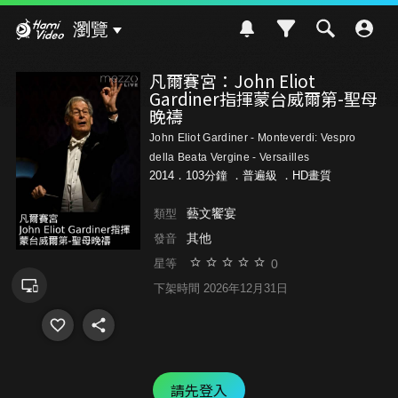
Hami Video
瀏覽
凡爾賽宮：John Eliot
Gardiner指揮蒙台威爾第-聖母
晚禱
John Eliot Gardiner - Monteverdi: Vespro
della Beata Vergine - Versailles
2014．103分鐘 ．
普遍級
．HD畫質
藝文饗宴
類型
其他
發音
0
星等
下架時間 2026年12月31日
請先登入