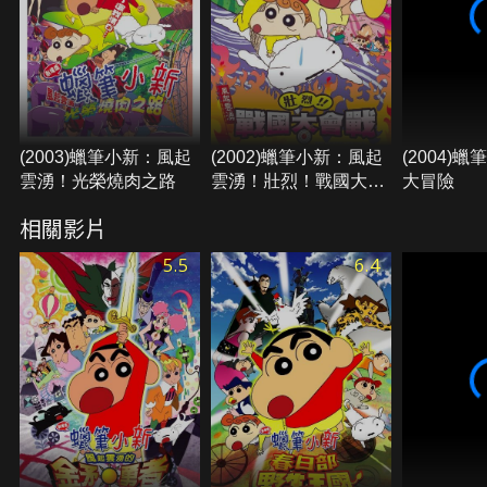
(2003)蠟筆小新：風起
(2002)蠟筆小新：風起
(2004)
雲湧！光榮燒肉之路
雲湧！壯烈！戰國大會
大冒險
戰
相關影片
5.5
6.4