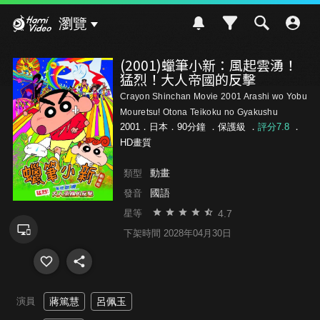
Hami Video
瀏覽
(2001)蠟筆小新：風起雲湧！
猛烈！大人帝國的反擊
Crayon Shinchan Movie 2001 Arashi wo Yobu
Mouretsu! Otona Teikoku no Gyakushu
2001．日本．90分鐘 ．
保護級
．
評分7.8
．
HD畫質
動畫
類型
國語
發音
4.7
星等
下架時間 2028年04月30日
演員
蔣篤慧
呂佩玉