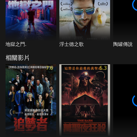
地獄之門.
浮士德之歌
陶罐傳說
相關影片
7.6
5.3