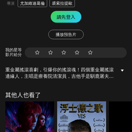
尤加維迪葛倫
裘索拉提歐
導演
請先登入
播放預告片
我的星等
影片給分
重金屬搖滾喜劇，引爆你的搖滾魂！四個重金屬搖滾
邊緣人，主唱是療養院清潔員，吉他手是馴鹿屠夫，
貝斯手是圖書館管理員，聽歌過耳不忘，曾死過兩次
的鼓手最有衝勁，一心想出國演出；他們魯在地下室
其他人也看了
練團12年，從沒上台表演。某日，他們決定以團名
「插爆直腸」出征上路，為求表演不要命，一路狂飆
殺進音樂祭！