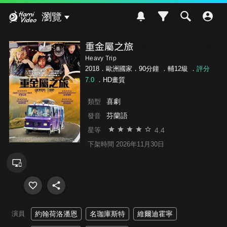
Hami Video
瀏覽
重金屬之旅
Heavy Trip
2018．歐洲國家．90分鐘 ．
輔12級
．
評分
7.0
．HD畫質
喜劇
類型
芬蘭語
發音
4.4
星等
下架時間 2026年11月30日
演員
約翰荷洛潘恩
名珈庫斯特
維爾迪霍寧