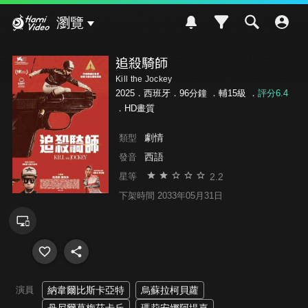
Hami Video
瀏覽
追殺騎師
Kill the Jockey
2025．西班牙．96分鐘 ．
輔15級
．
評分6.4
．HD畫質
劇情
類型
西語
發音
2.2
星等
下架時間 2033年05月31日
演員
納韋爾比斯卡亞特
烏蘇拉柯貝蘿