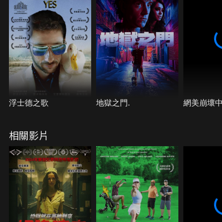
浮士德之歌
地獄之門.
網美崩壞
相關影片