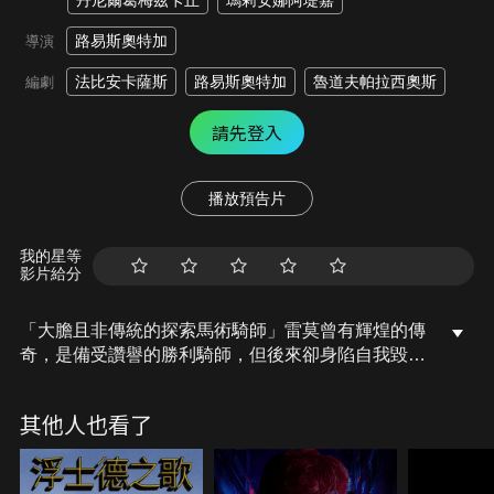
丹尼爾葛梅茲卡丘
瑪莉安娜阿堤嘉
路易斯奧特加
導演
法比安卡薩斯
路易斯奧特加
魯道夫帕拉西奧斯
編劇
請先登入
播放預告片
我的星等
影片給分
「大膽且非傳統的探索馬術騎師」雷莫曾有輝煌的傳
奇，是備受讚譽的勝利騎師，但後來卻身陷自我毀滅
的境地，落魄危及他的職業生涯、人際關係，尤其是
與女友的關係。一位志向遠大的女騎師，他們面臨追
其他人也看了
求賽馬夢想和即將到來懷孕身份的兩難。而且又與黑
道神秘商人牽扯關係，為故事增添了層層複雜性。