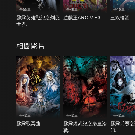
全55集
全49集
全18集
霹靂英雄戰紀之刜伐
遊戲王ARC-V P3
三線輪洄
世界.
相關影片
全40集
全40集
全40集
霹靂戰冥曲.
霹靂經武紀之梟皇論
霹靂兵燹之
戰.
印.