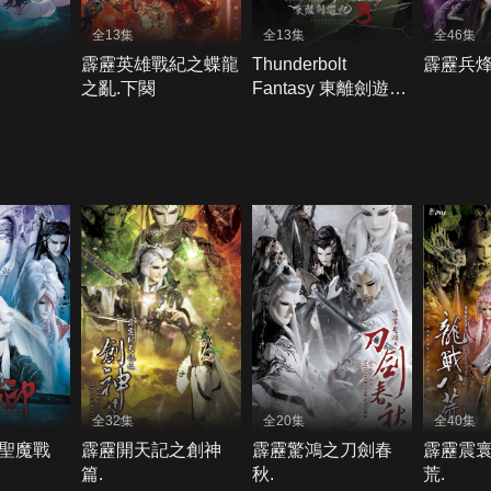
全13集
全13集
全46集
霹靂英雄戰紀之蝶龍
Thunderbolt
霹靂兵烽
之亂.下闋
Fantasy 東離劍遊紀
_S3
全32集
全20集
全40集
聖魔戰
霹靂開天記之創神
霹靂驚鴻之刀劍春
霹靂震
篇.
秋.
荒.