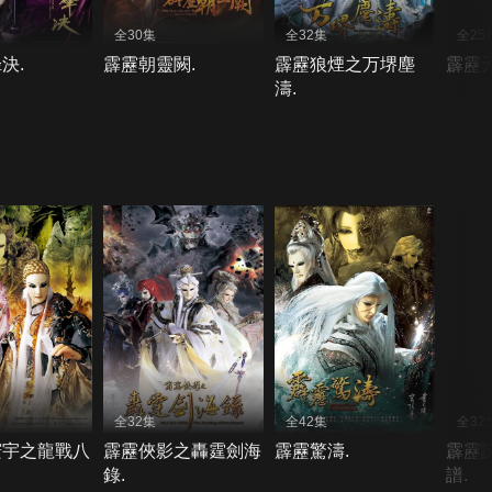
全30集
全32集
全25
決.
霹靂朝靈闕.
霹靂狼煙之万堺塵
霹靂天
濤.
全32集
全42集
全32
寰宇之龍戰八
霹靂俠影之轟霆劍海
霹靂驚濤.
霹靂
錄.
譜.