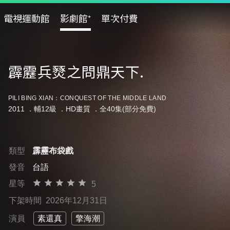
電視運動館
影劇館⁺
單次付費
霹靂兵燹之問鼎天下.
PILI BING XIAN：CONQUEST OF THE MIDDLE LAND
2011 ．
輔12級
．HD畫質 ．全40集(部分免費)
類型
霹靂布袋戲
發音
台語
星等
5
下架時間
2026年12月31日
演員
素還真
擎海潮