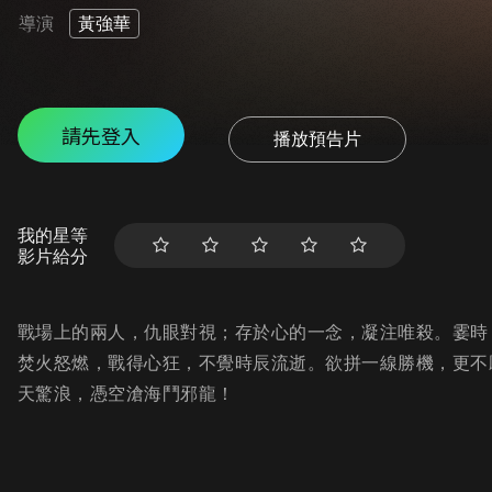
導演
黃強華
請先登入
播放預告片
我的星等
影片給分
戰場上的兩人，仇眼對視；存於心的一念，凝注唯殺。霎時
焚火怒燃，戰得心狂，不覺時辰流逝。欲拼一線勝機，更不
天驚浪，憑空滄海鬥邪龍！