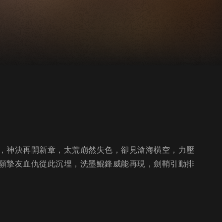
，神決再開新章，太荒崩然失色，卻見滄海橫空，力壓
願摯友血仇從此沉埋，洗墨鯤鋒威能再現，劍鞘引動排