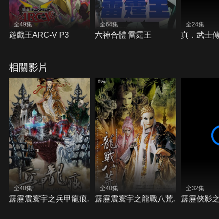
全49集
全64集
全24集
遊戲王ARC-V P3
六神合體 雷霆王
真．武士傳Y
相關影片
全40集
全40集
全32集
霹靂震寰宇之兵甲龍痕.
霹靂震寰宇之龍戰八荒.
霹靂俠影之