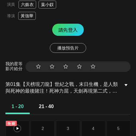
演員
六銖衣
葉小釵
黃強華
導演
請先登入
播放預告片
我的星等
影片給分
第01集【天榜現刀龍】世紀之戰，末日生機，是人類
與死神的最後賭注！死神力屈，天劍再現第二式，聖
燿天光！只見六銖衣凝聚撼宇神罡，葉小釵天劍在
手，非人、非神、非劍，三者再無分別！三人一體，
1 - 20
21 - 40
荒神再現，眼神唯有死神終結！冰晶飛舞，千葉傳奇
再遇萬古長空，眼前人已不存熟悉的眼神。語落肩揚
免費
劍動，竟是毫無徵兆！雙鋒交觸，勢均力敵，突然一
1
2
3
4
5
道身影倏忽而出，冷烈的眼神，日盲族再現精英殺