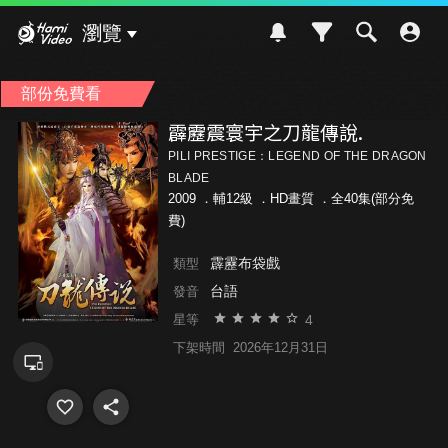
Hami Video
瀏覽
部份免費看
霹靂震寰宇之刀龍傳說.
PILI PRESTIGE：LEGEND OF THE DRAGON
BLADE
2009 ．
輔12級
．HD畫質 ．全40集(部分免
費)
霹靂布袋戲
類型
台語
發音
4
星等
下架時間
2026年12月31日