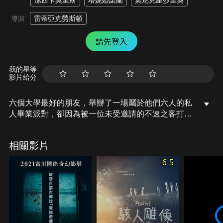
潔西卡莫里斯
塔妮婭諾蘭
莫尼克羅莎里奧
雷蒂亞克勞斯頓
導演
請先登入
我的星等
影片給分
六個大學最好的朋友，舉辦了一場屬於他們六人的私
人畢業派對，卻因為被一位未受邀請的不速之客打擾
而告終。五年後，女孩們再次聚集在一起，沒想到卻
經歷了比先前還更加恐怖且血腥的夜晚…
相關影片
6.5