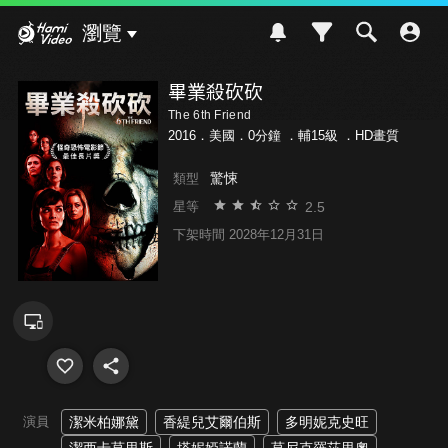
Hami Video
瀏覽
畢業殺砍砍
The 6th Friend
2016．美國．0分鐘 ．
輔15級
．HD畫質
驚悚
類型
2.5
星等
下架時間 2028年12月31日
演員
潔米柏娜黛
香緹兒艾爾伯斯
多明妮克史旺