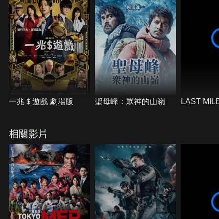
一兆＄遊戲 劇場版
聖母峰：眾神的山嶺
LAST M
相關影片