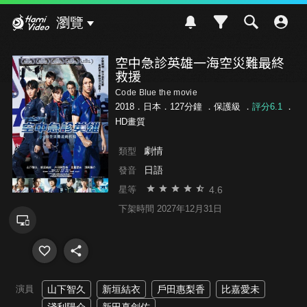
Hami Video
瀏覽
空中急診英雄一海空災難最終
救援
Code Blue the movie
2018．日本．127分鐘 ．
保護級
．
評分6.1
．
HD畫質
劇情
類型
日語
發音
4.6
星等
下架時間 2027年12月31日
演員
山下智久
新垣結衣
戶田惠梨香
比嘉愛未