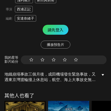
淺利陽介
新田真劍佑
西浦正記
導演
安達奈緒子
編劇
請先登入
播放預告片
我的星等
影片給分
地鐵崩塌事故三個月後，成田機場發生緊急事故，又
遇東京灣渡輪撞上休息站，航空、海上大事故史無前
例地接踵而來，急救中心面臨前所未有的挑戰！指揮
官白石率領救援團隊救助傷患，面對史上最險惡的災
其他人也看了
難現場，空中救援小組如何克服困難，成功救治每一
條寶貴性命？成員各自成長，彼此的關係又將有何變
化？