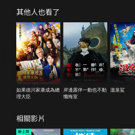
其他人也看了
如果德川家康成為總
岸邊露伴一動也不動
溫泉鯊
理大臣
懺悔室
相關影片