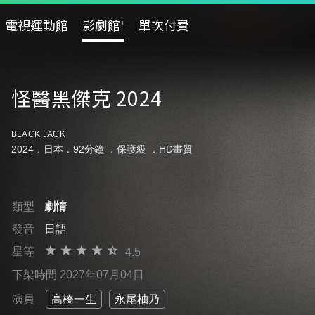
電視運動館
影劇館⁺
單次付費
怪醫黑傑克 2024
BLACK JACK
2024．日本．92分鐘 ．
保護級
．HD畫質
類型
劇情
發音
日語
星等
4.5
下架時間 2027年07月04日
演員
高橋一生
永尾柚乃