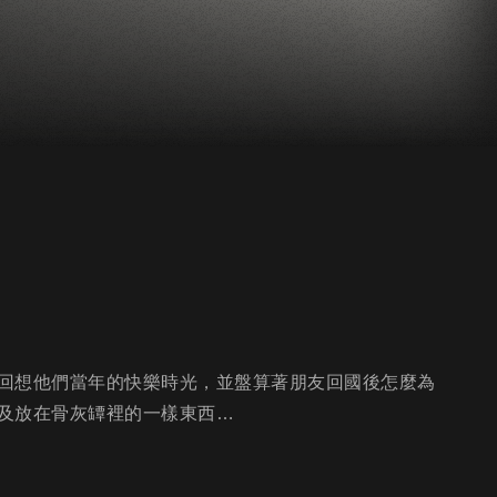
回想他們當年的快樂時光，並盤算著朋友回國後怎麼為
及放在骨灰罈裡的一樣東西…