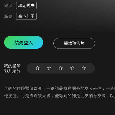
導演
城定秀夫
編劇
森下佳子
請先登入
播放預告片
我的星等
影片給分
年輕的住院醫師啟介，一邊讀著身在國外的友人來信，一邊
他洗塵。可是沒過幾天後，他等到的卻是朋友的骨灰罈，以