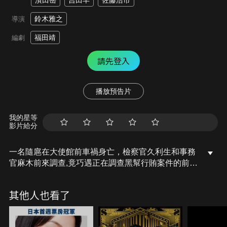
濱田岳
吉田羊
佐藤浩市
鈴木雅之
導演
福田靖
編劇
請先登入
播放預告片
我的星等
影片給分
一名隨扈在大使館前車禍身亡，檢察官久利生和事務
官麻木前來調查,竟巧遇正在調查黑幫行賄案件的前搭
檔雨宮。不尋常的巧合讓他們認為事有蹊蹺，調查後
果然發現大使館人員涉有重嫌，但因「治外法權」讓
其他人也看了
調查變得窒礙難行，更引來外務省局長的關注，眼見
外交危機一觸即發，久利生如何突破重圍、找回正
義？