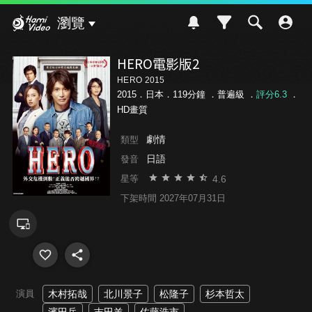
Hami Video
瀏覽
HERO電影版2
HERO 2015
2015．日本．119分鐘 ．
普遍級
．
評分6.3
．
HD畫質
劇情
類型
日語
發音
4.6
星等
下架時間 2027年07月31日
演員
木村拓哉
北川景子
松隆子
杉本哲太