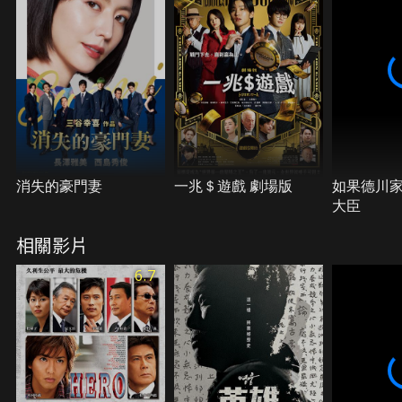
消失的豪門妻
一兆＄遊戲 劇場版
如果德川
大臣
相關影片
6.7