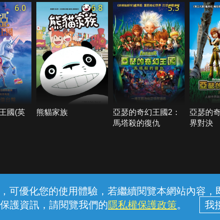
6.0
6.8
5.3
王國(英
熊貓家族
亞瑟的奇幻王國2：
亞瑟的
馬塔殺的復仇
界對決
常見問題
線上客服
服務條款
隱私權保護
內容，可優化您的使用體驗，若繼續閱覽本網站內容，即表
保護資訊，請閱覽我們的
隱私權保護政策
。
中華電信股份有限公司個人家庭分公司 (統一編號：96979949) © 2026