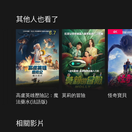
其他人也看了
6.7
高盧英雄歷險記：魔
莫莉的冒險
怪奇寶貝
法藥水(法語版)
相關影片