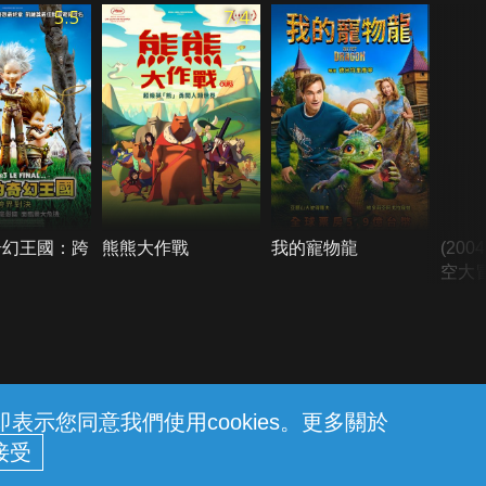
5.5
7.4
奇幻王國：跨
熊熊大作戰
我的寵物龍
(20
空大
示您同意我們使用cookies。更多關於