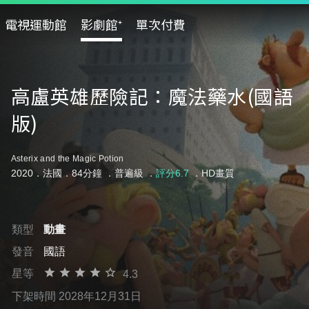
電視運動館
影劇館⁺
單次付費
高盧英雄歷險記：魔法藥水(國語
版)
Asterix and the Magic Potion
2020．法國．84分鐘 ．
普遍級
．
評分6.7
．HD畫質
類型
動畫
發音
國語
星等
4.3
下架時間 2028年12月31日