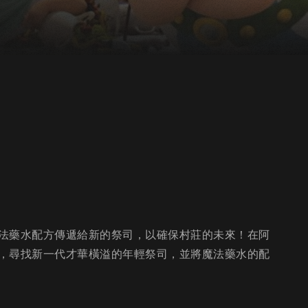
法藥水配方傳遞給新的祭司，以確保村莊的未來！在阿
，尋找新一代才華橫溢的年輕祭司，並將魔法藥水的配