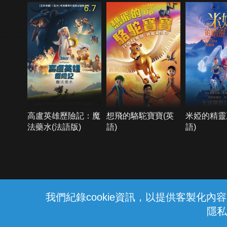
6.7
高盧英雄歷險記：魔
想飛的駱駝寶寶(英
米婭的精靈
法藥水(法語版)
語)
語)
{{notifyMsg}}
我們紀錄cookie資訊，以提供客製化
隱私