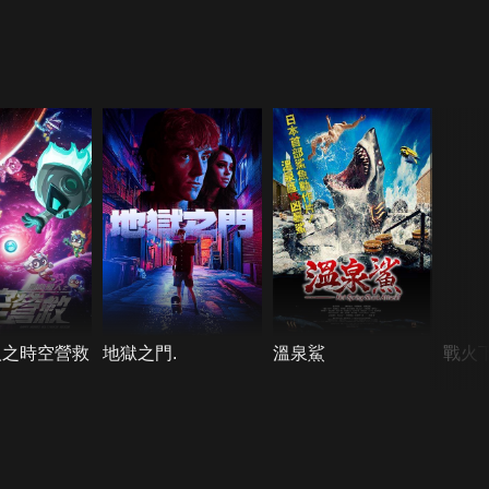
人之時空營救
地獄之門.
溫泉鯊
戰火