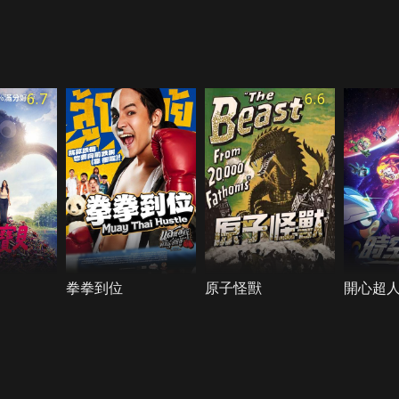
6.7
6.6
拳拳到位
原子怪獸
開心超