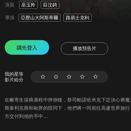
演員
巫玉羚
莊汶錡
導演
亞歷山大阿斯蒂爾
路易士克利
請先登入
播放預告片
我的星等
影片給分
在槲寄生採摘過程中摔倒後，祭司帕諾哈米克下定決心將魔
斯泰利克斯和歐胖的陪同下，他們將一同前往高盧世界旅行
方交付到他的手中…