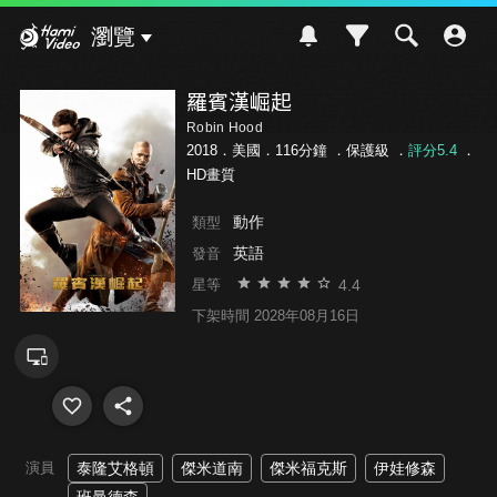
Hami Video
瀏覽
羅賓漢崛起
Robin Hood
2018．美國．116分鐘 ．
保護級
．
評分5.4
．
HD畫質
動作
類型
英語
發音
4.4
星等
下架時間 2028年08月16日
演員
泰隆艾格頓
傑米道南
傑米福克斯
伊娃修森