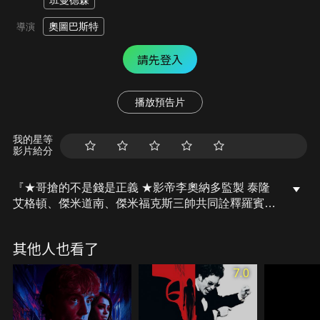
班曼德森
奧圖巴斯特
導演
請先登入
播放預告片
我的星等
影片給分
『★哥搶的不是錢是正義 ★影帝李奧納多監製 泰隆
艾格頓、傑米道南、傑米福克斯三帥共同詮釋羅賓漢
的起源故事。』本片著重在原本身為貴公子的羅賓
漢，透過嚴格特訓，讓自己成為帶領人民奪回正義的
其他人也看了
俠盜英雄。反抗暴政的過程，搭配犀利的射技，刺激
又節奏明快的打鬥、爆破場景，讓《羅賓漢崛起》與
7.0
以往的羅賓漢電影大為不同。本片講述年輕的羅賓漢
參加十字軍東征後回到家鄉，本以為能安穩度日，卻
目睹在暴政統治下，社會充斥犯罪和酷吏，人民在政