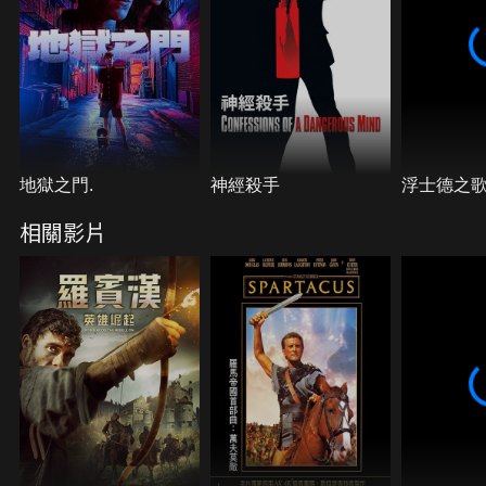
府暴行下叫苦連天。為了找回和平，羅賓漢聯手正義
的夥伴，試圖對抗這群暴虐、腐敗的官吏和貴族，重
建美麗家園。
地獄之門.
神經殺手
浮士德之
相關影片