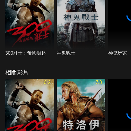
衛自己的家園，消滅最多的波斯大軍為己任。300名
斯巴達壯士最後全數陣亡，但也讓波斯大軍付出了兩
萬兵力的慘烈代價，他們的英勇行為最終感召了希臘
全國上下民心士氣，團結一致將波斯大軍殲滅。
300壯士：帝國崛起
神鬼戰士
神鬼玩家
相關影片
6.2
7.3