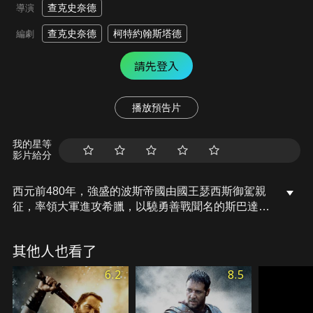
查克史奈德
導演
查克史奈德
柯特約翰斯塔德
編劇
請先登入
播放預告片
我的星等
影片給分
西元前480年，強盛的波斯帝國由國王瑟西斯御駕親
征，率領大軍進攻希臘，以驍勇善戰聞名的斯巴達國
王雷奧尼達率領300名勇士守鎮要塞溫泉關隘口。面
對波斯聲勢浩大的百萬大軍，斯巴達300壯士形同自
其他人也看了
殺部隊，他們被授與的最大的任務是犧牲自己，爭取
時間以讓其他希臘軍隊得以部署整頓迎戰波斯的入
6.2
8.5
侵。然而英勇的斯巴達勇士人少卻志氣激昂，不甘心
於僅僅是拖延時間的指令，各個置生死於度外，以守