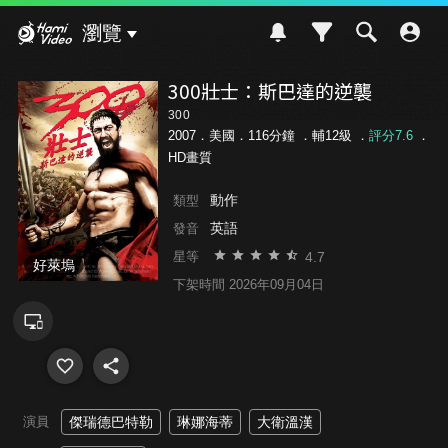
Hami Video
瀏覽
300壯士：斯巴達的逆襲
300
2007．美國．116分鐘 ．
輔12級
．
評分7.6
．
HD畫質
動作
類型
英語
發音
4.7
星等
好萊塢
下架時間 2026年09月04日
演員
傑瑞德巴特勒
琳娜海蒂
大衛溫漢