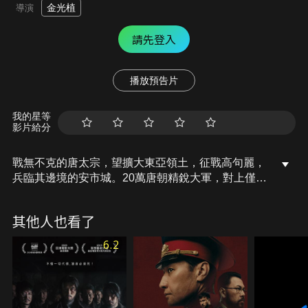
金光植
導演
請先登入
播放預告片
我的星等
影片給分
戰無不克的唐太宗，望擴大東亞領土，征戰高句麗，
兵臨其邊境的安市城。20萬唐朝精銳大軍，對上僅5
千人的安市城軍民，相差40倍之遙。城主楊萬春將
軍，無畏大軍壓境，堅守城池，號召百姓們一同作
其他人也看了
戰，88天裡，與唐軍展開一場殊死決戰。
6.2