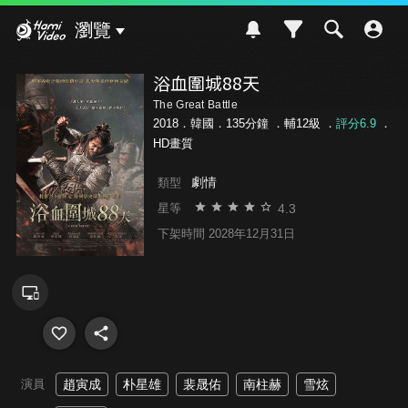
Hami Video
瀏覽
浴血圍城88天
The Great Battle
2018．韓國．135分鐘 ．
輔12級
．
評分6.9
．
HD畫質
劇情
類型
4.3
星等
下架時間 2028年12月31日
演員
趙寅成
朴星雄
裴晟佑
南柱赫
雪炫