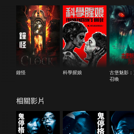
鐘怪
科學腥娘
古堡魅影：
召喚
相關影片