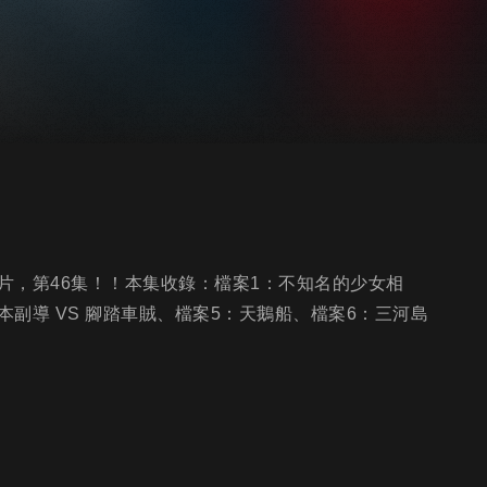
片，第46集！！本集收錄：檔案1：不知名的少女相
本副導 VS 腳踏車賊、檔案5：天鵝船、檔案6：三河島