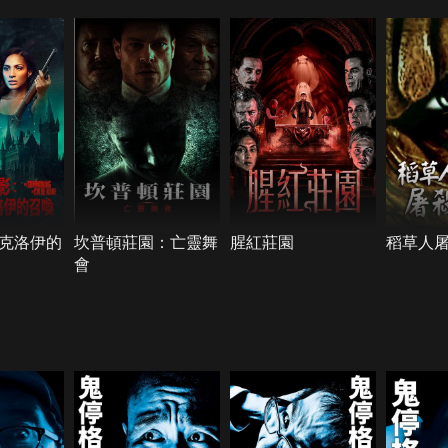
克洛伊的
坎普頓莊園：亡靈舞
腥紅莊園
稻草人
會