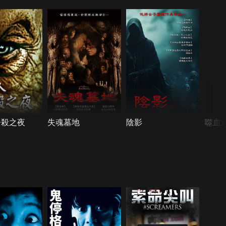
屠殺之夜
失魂墓地
陰影
噬血