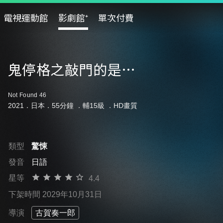
電視運動館
影劇館⁺
單次付費
鬼停格之敲門的是…
Not Found 46
2021．日本．55分鐘 ．
輔15級
．HD畫質
類型
驚悚
發音
日語
星等
4.4
下架時間 2029年10月31日
導演
古賀奏一郎