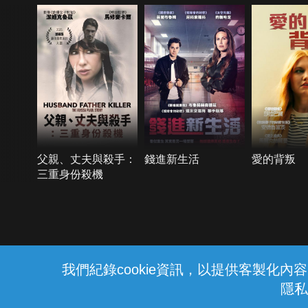
父親、丈夫與殺手：
錢進新生活
愛的背叛
三重身份殺機
{{notifyMsg}}
我們紀錄cookie資訊，以提供客製化
隱私