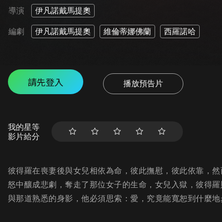
導演
伊凡諾戴馬提奧
編劇
伊凡諾戴馬提奧
維倫蒂娜佛蘭
西羅諾哈
請先登入
播放預告片
我的星等
影片給分
彼得羅在喪妻後與女兒相依為命，彼此撫慰，彼此依靠，然
怒中釀成悲劇，奪走了那位女子的生命，女兒入獄，彼得羅
與那道熟悉的身影，他必須思索：愛，究竟能寬恕到什麼地