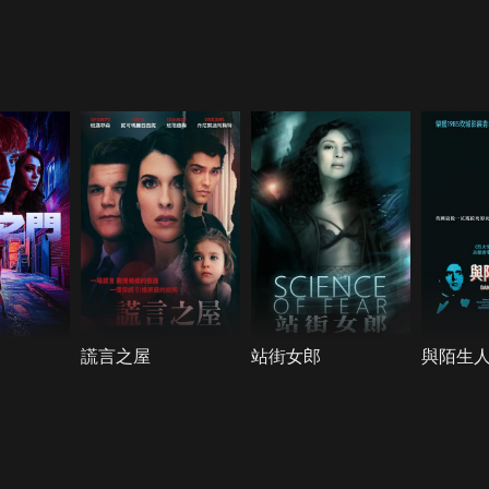
謊言之屋
站街女郎
與陌生