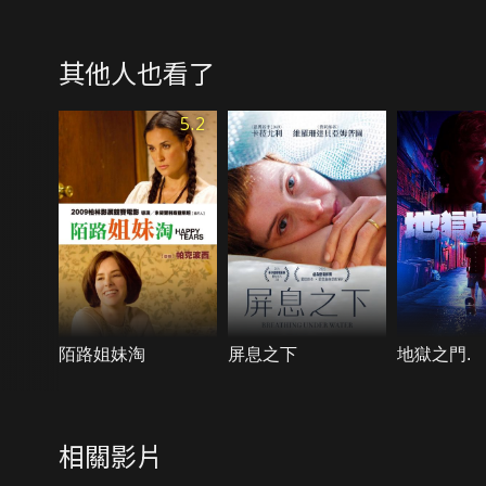
其他人也看了
5.2
陌路姐妹淘
屏息之下
地獄之門.
相關影片