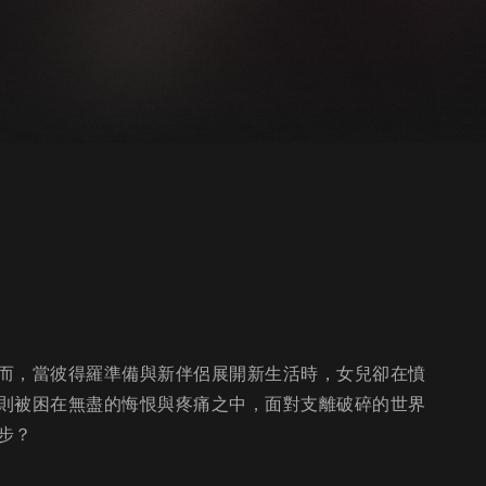
而，當彼得羅準備與新伴侶展開新生活時，女兒卻在憤
則被困在無盡的悔恨與疼痛之中，面對支離破碎的世界
步？