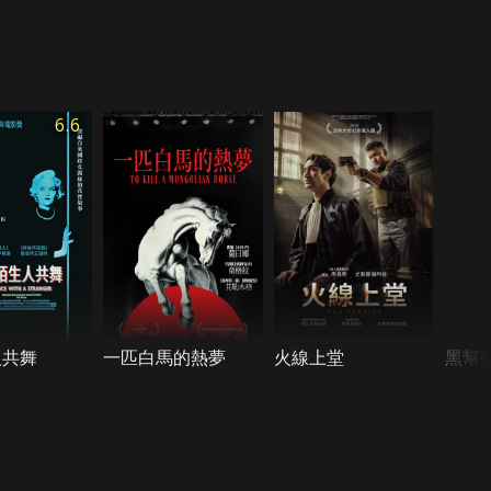
6.6
人共舞
一匹白馬的熱夢
火線上堂
黑幫