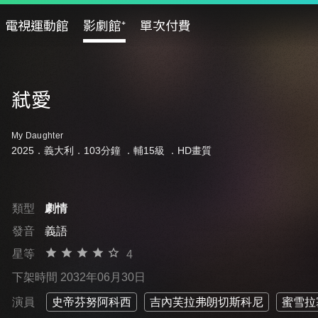
電視運動館
影劇館⁺
單次付費
弒愛
My Daughter
2025．義大利．103分鐘 ．
輔15級
．HD畫質
類型
劇情
發音
義語
星等
4
下架時間 2032年06月30日
演員
史帝芬努阿科西
吉內芙拉弗朗切斯科尼
蜜雪拉