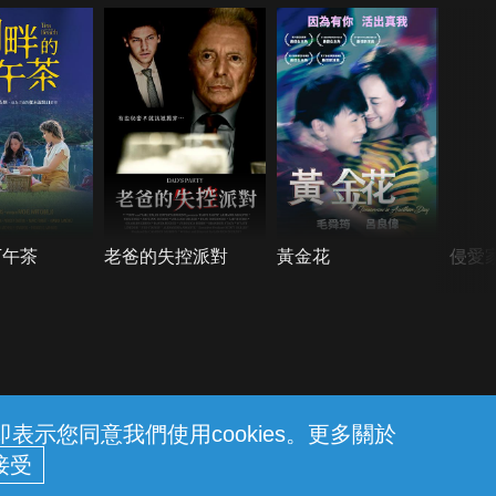
下午茶
老爸的失控派對
黃金花
侵愛
示您同意我們使用cookies。更多關於