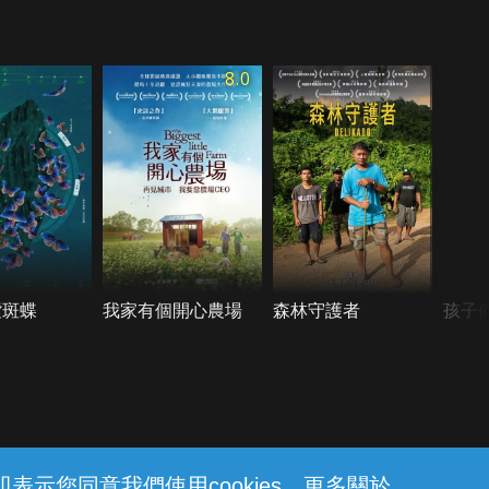
8.0
紫斑蝶
我家有個開心農場
森林守護者
孩子
示您同意我們使用cookies。更多關於