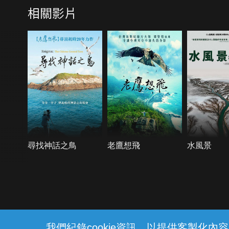
相關影片
尋找神話之鳥
老鷹想飛
水風景
{{notifyMsg}}
我們紀錄cookie資訊，以提供客製化