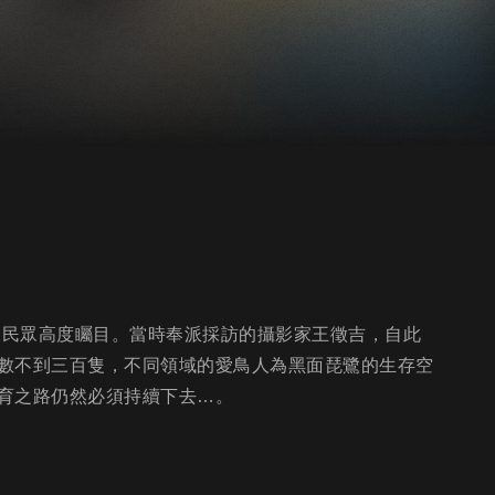
台民眾高度矚目。當時奉派採訪的攝影家王徵吉，自此
數不到三百隻，不同領域的愛鳥人為黑面琵鷺的生存空
育之路仍然必須持續下去…。