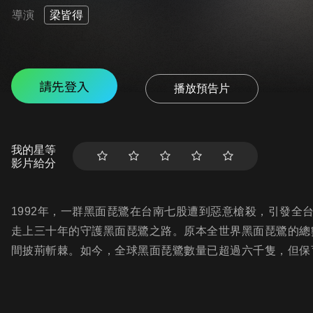
導演
梁皆得
請先登入
播放預告片
我的星等
影片給分
1992年，一群黑面琵鷺在台南七股遭到惡意槍殺，引發全
走上三十年的守護黑面琵鷺之路。原本全世界黑面琵鷺的總
間披荊斬棘。如今，全球黑面琵鷺數量已超過六千隻，但保