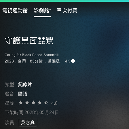
電視運動館
影劇館⁺
單次付費
守護黑面琵鷺
Caring for Black-Faced Spoonbill
2023．台灣．83分鐘 ．
普遍級
．4K
類型
紀錄片
發音
國語
星等
4.8
下架時間 2028年05月24日
演員
吳念真