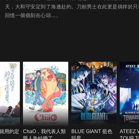
天，大和守安定到了海邊赴約。刀劍男士在此更是徜徉於只
回憶一個個刻在心頭…。
7.2
7.8
就用約定
ChaO，我代表人類
BLUE GIANT 藍色
ATEEZ
跟人魚結婚了
巨星
TOUR 