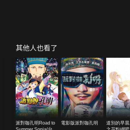
其他人也看了
派對咖孔明Road to
電影版派對咖孔明
道別的早晨
Summer Sonia(台語
之花點綴吧