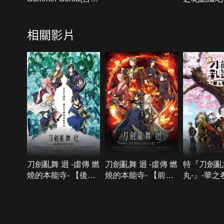
版)
相關影片
刀劍亂舞 迴 -虛傳 燃
刀劍亂舞 迴 -虛傳 燃
特『刀劍亂
燒的本能寺- 【後
燒的本能寺- 【前
丸-』-華之
篇】
篇】
{{notifyMsg}}