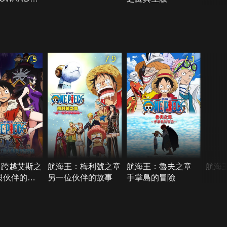
GHT：WILL
ER IN
AS
7.5
7.9
7.1
：跨越艾斯之
航海王：梅利號之章
航海王：魯夫之章
航海
與伙伴的誓
另一位伙伴的故事
手掌島的冒險