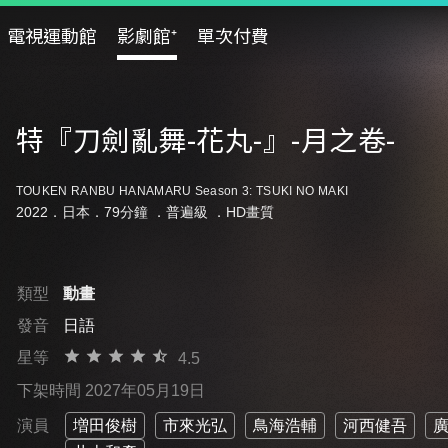
電視運動館
影劇館⁺
單次付費
特『刀劍亂舞-花丸-』-月之卷-
TOUKEN RANBU HANAMARU Season 3: TSUKI NO MAKI
2022．日本．79分鐘 ．
普遍級
．HD畫質
類型
動畫
發音
日語
星等
4.5
下架時間 2027年05月19日
演員
増田俊樹
市來光弘
鳥海浩輔
河西健吾