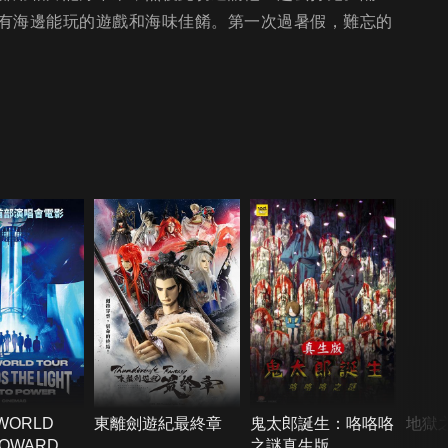
有海邊能玩的遊戲和海味佳餚。第一次過暑假，難忘的
 WORLD
東離劍遊紀最終章
鬼太郎誕生：咯咯咯
地獄之
TOWARDS
之謎真生版