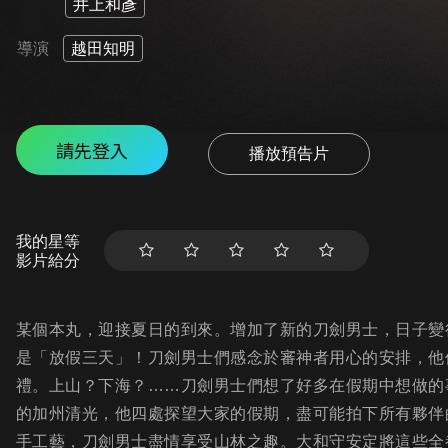
井上和彥
導演
越田知明
請先登入
播放預告片
我的星等
影片給分
某個本丸，迎接夏日的到來。增加了新的刀劍男士，日子變
是「放假三天」！刀劍男士們感念於審神者用心的安排，他
禮。上山？下海？……刀劍男士們想了好多在假期中想做的
的加州清光，他四處探望大家的假期，盡可能拍下所有夥伴
手工藝，刀劍男士盡情享受山林之趣。大和守安定將這些全