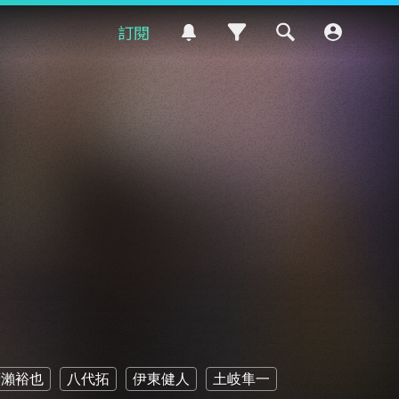
訂閱
廣瀨裕也
八代拓
伊東健人
土岐隼一