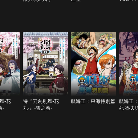
THE LI
TO POW
CINEM
7.2
舞-花
特『刀劍亂舞-花
航海王：東海特別篇
航海王
卷-
丸-』-雪之卷-
死 魯夫
約