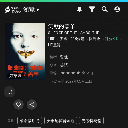
Hami Video
瀏覽
沉默的羔羊
SILENCE OF THE LAMBS, THE
1991．美國．118分鐘 ．
限制級
．
評分8.6
．
HD畫質
驚悚
類型
英語
發音
4.6
星等
好萊塢
下架時間 2027年05月11日
演員
茱蒂福斯特
安東尼霍普金斯
史考特葛倫