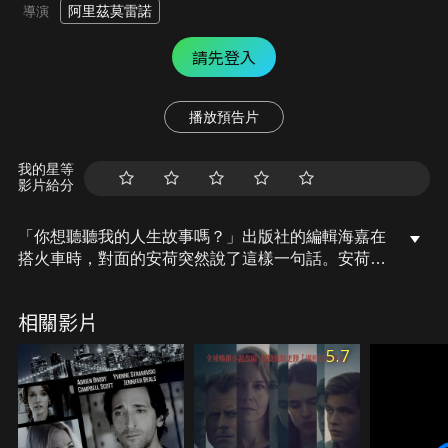
阿里茲莫雷諾
導演
請先登入
播放預告片
我的星等
影片給分
「你想聽聽我的人生故事嗎？」出版社的編輯海嘉在
搭火車時，對面的安荷突然說了這樣一句話。安荷是
一名精神科醫師，他分享一名病患的故事：戰爭爆
發，馬丁在戰地認識了經營兒童醫院的美麗女子，為
相關影片
維持醫院營運，女子不惜賣淫。馬丁試圖向上級告
發，卻慘遭軍隊開除…。故事還沒說完，安荷下車買
5.7
點三明治，火車卻開走了，海嘉拾起他遺留的筆記，
一個一個光怪陸離的患者案例，吸引了海嘉，她決心
將這些故事出版成一部小說，於是她開始尋找安荷，
但是她最大的錯誤就是錯把病人當成醫生，又錯把故