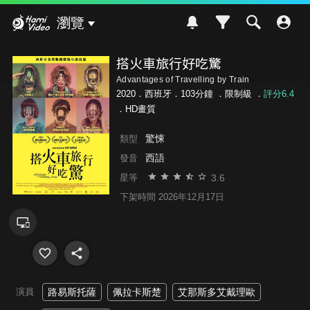
Hami Video
瀏覽
搭火車旅行好吃驚
Advantages of Travelling by Train
2020．西班牙．103分鐘 ．
限制級
．
評分6.4
．HD畫質
驚悚
類型
西語
發音
3.6
星等
下架時間 2026年12月17日
演員
路易斯托薩
佩拉卡斯楚
艾那斯多艾戴理歐