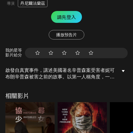
丹尼爾法蘭茲
導演
請先登入
播放預告片
我的星等
影片給分
啟發自真實事件，講述美國著名辛普森案受害者妮可
布朗辛普森被害之前的故事。以第一人稱角度，一探
在1994年6月12日案發日前幾天，妮可布朗辛普森過
著什麼樣的生活。
相關影片