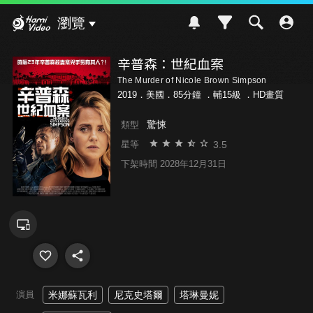
Hami Video
瀏覽
辛普森：世紀血案
The Murder of Nicole Brown Simpson
2019．美國．85分鐘 ．
輔15級
．HD畫質
驚悚
類型
3.5
星等
下架時間 2028年12月31日
演員
米娜蘇瓦利
尼克史塔爾
塔琳曼妮