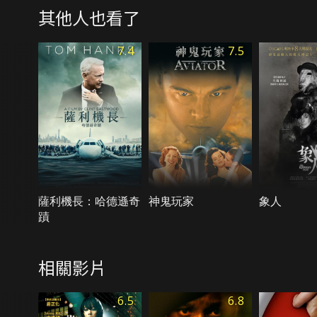
其他人也看了
7.4
7.5
薩利機長：哈德遜奇
神鬼玩家
象人
蹟
相關影片
6.5
6.8