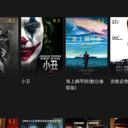
8.2
8.3
8.0
小丑
海上鋼琴師(數位修
攻敵必
復版)
5.2
6.3