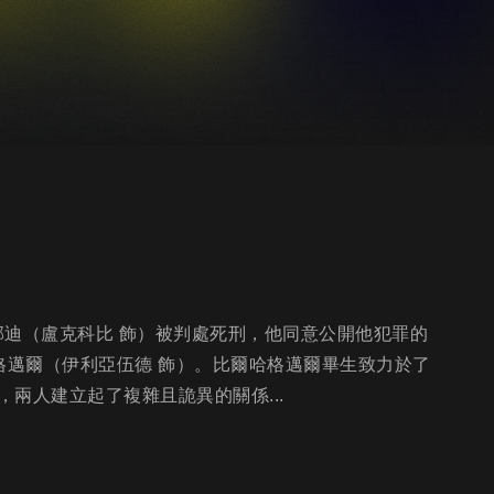
德邦迪（盧克科比 飾）被判處死刑，他同意公開他犯罪的
格邁爾（伊利亞伍德 飾）。比爾哈格邁爾畢生致力於了
兩人建立起了複雜且詭異的關係...