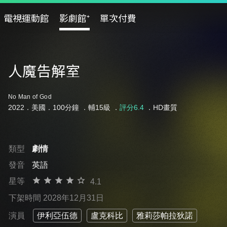
電視運動館
影劇館⁺
單次付費
人魔告解室
No Man of God
2022．美國．100分鐘 ．
輔15級
．
評分6.4
．HD畫質
類型
劇情
發音
英語
星等
4.1
下架時間 2028年12月31日
演員
伊利亞伍德
盧克科比
雅莉莎帕拉狄諾