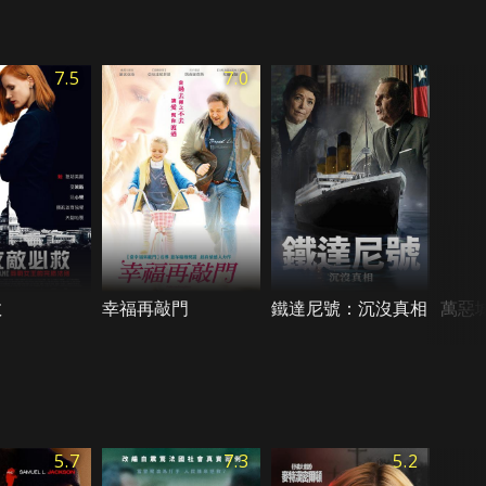
7.5
7.0
救
幸福再敲門
鐵達尼號：沉沒真相
萬惡
5.7
7.3
5.2