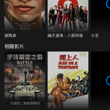
挑戰者
瞞天過海：八面玲瓏
小丑
相關影片
7.2