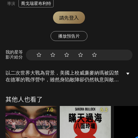
喬戈瑞霍布利特
導演
請先登入
播放預告片
我的星等
影片給分
以二次世界大戰為背景，美國上校威廉麥納瑪被囚禁
在德軍的戰俘營中，雖然身陷敵陣卻仍然執意與敵人
奮戰，他與年輕少尉湯米哈特策劃了一個對抗敵人的
妙計，麥納瑪為了讓弟兄們重獲自由並扭轉戰局不惜
其他人也看了
賭上一切。
7.0
6.3