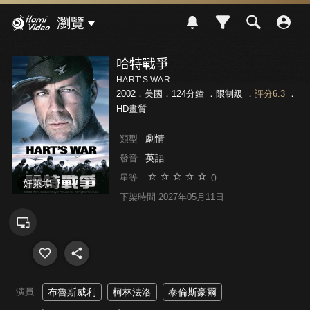
Hami Video
瀏覽
哈特戰爭
HART’S WAR
2002．美國．124分鐘 ．
限制級
．
評分6.3
．
HD畫質
劇情
類型
英語
發音
0
星等
好萊塢
下架時間 2027年05月11日
演員
布魯斯威利
柯林法洛
泰倫斯豪爾