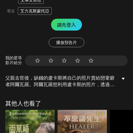
艾琳安努拉
艾力克斯蒙托亞
導演
請先登入
播放預告片
我的星等
影片給分
父親去世後，缺錢的盧卡斯將自己的照片賣給戀童癖
者阿爾瓦羅。阿爾瓦羅想利用盧卡斯的照片，透過網
路釣魚的方式在社交媒體上與年輕女孩聯繫。
其他人也看了
7.0
6.4