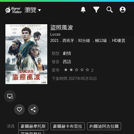
Hami Video
瀏覽
盜照風波
Lucas
2021．西班牙．92分鐘 ．
輔12級
．HD畫質
劇情
類型
西語
發音
2
星等
下架時間 2027年05月31日
演員
豪爾赫摩托斯
豪爾赫卡布雷拉
約爾迪阿吉拉爾