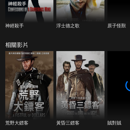
償地得到了自己的賞金。
神經殺手
浮士德之歌
原子怪獸
相關影片
荒野大鏢客
黃昏三鏢客
賊對賊