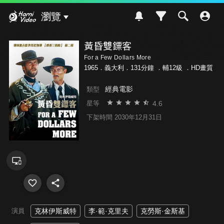
Hami Video
瀏覽
黃昏雙鏢客
For a Few Dollars More
1965．義大利．131分鐘 ．
輔12級
．HD畫質
經典電影
類型
4.6
星等
下架時間 2030年12月31日
演員
克林伊斯威特
李·範·克里夫
克勞斯·金斯基