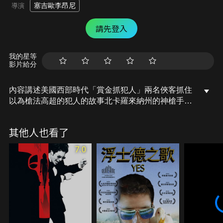
塞吉歐李昂尼
導演
請先登入
我的星等
影片給分
內容講述美國西部時代「賞金抓犯人」兩名俠客抓住
以為槍法高超的犯人的故事北卡羅來納州的神槍手莫
迪默上校為了給妹妹報仇，四處追尋通緝犯印迪奧的
下落。後來他打聽到印迪奧會出現在某處的銀行，於
其他人也看了
是提前前往。而印迪奧已經集結了一批不法之徒，打
算搶劫這家銀行。在調查和追蹤的過程中，上校遇到
7.0
了一名沒有名字的賞金獵人。後者純粹是為了金錢才
打算追殺印迪奧，經過交手兩人發現對方的實力和自
己不相上下，於是他們決定聯手對付印迪奧和他的手
下。無名氏假裝成劫犯加入印迪奧的團伙，本打算裡
應外合將敵人消滅結果沒能如願，讓他們搶劫銀行得
手。最後，無名氏和上校追蹤到一個小鎮，在決鬥之
後幹掉了犯罪團伙。上校大仇得報，無名氏也如願以