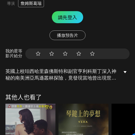
詹姆斯葛瑞
導演
請先登入
播放預告片
我的星等
影片給分
英國上校珀西哈里森佛斯特和副官亨利科斯丁深入神
秘的南美洲亞馬遜叢林探險，竟發現當地曾出現世界
未知的文明生活跡象，他回到英國公開這個意義深遠
的重大發現，卻被當成笑話嘲弄，沒有人願意相信他
其他人也看了
的話。在愛妻無怨無悔支持下，佛斯特決心帶領兒子
傑克重返亞馬遜叢林，尋找古文明存在的證據，一行
5.6
人卻離奇消失，從此再無任何音訊，成為史上最神秘
又懸疑的失蹤事件。