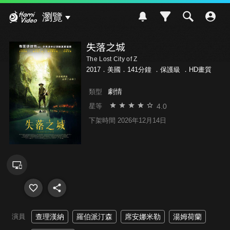
Hami Video
瀏覽
失落之城
The Lost City of Z
2017．美國．141分鐘 ．
保護級
．HD畫質
劇情
類型
4.0
星等
下架時間 2026年12月14日
演員
查理漢納
羅伯派汀森
席安娜米勒
湯姆荷蘭