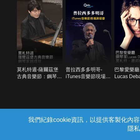
姆斯
莫札特週-薩爾茲堡
普拉西多多明哥-
巴黎愛樂廳
古典音樂節：鋼琴家
iTunes音樂節現場演
Lucas Deb
趙成珍
唱會
奏莫札特、
爾堪
{{notifyMsg}}
我們紀錄cookie資訊，以提供客製化
隱私