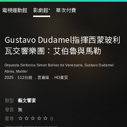
電視運動館
影劇館⁺
單次付費
Gustavo Dudamel指揮西蒙玻利
瓦交響樂團：艾伯魯與馬勒
Orquesta Sinfonica Simon Bolívar de Venezuela, Gustavo Dudamel:
Abreu, Mahler
2025．112分鐘 ．
普遍級
．HD畫質
類型
藝文饗宴
發音
無
星等
0