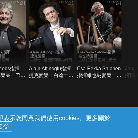
acobs指揮
Alain Altinoglu指揮
Esa-Pekka Salonen
Jona
克樂團：巴哈
捷克愛樂：白遼士、
指揮維也納愛樂：史
揮國
雷西
孟德爾頌與拉威爾
特拉汶斯基與白遼士
德爾
瓦第
示您同意我們使用cookies。更多關於