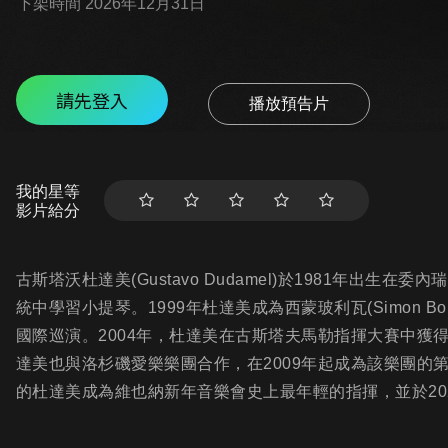
下架時間 2026年12月31日
請先登入
播放預告片
我的星等
影片給分
古斯塔沃杜達美(Gustavo Dudamel)於1981年出
統中學習小提琴。1999年杜達美成為西蒙玻利瓦(Simon B
國際巡演。2004年，杜達美在古斯塔夫馬勒指揮大賽中獲
達美也與洛杉磯愛樂樂團合作，在2009年起成為該樂團的第
的杜達美成為維也納新年音樂會史上最年輕的指揮，並於20