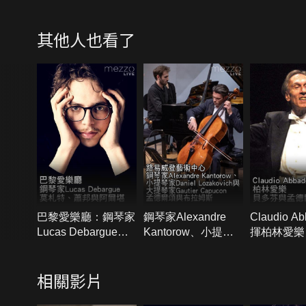
其他人也看了
巴黎愛樂廳：鋼琴家
鋼琴家Alexandre
Claudio A
Lucas Debargue演
Kantorow、小提琴
揮柏林愛樂
奏莫札特、蕭邦與阿
家Daniel
與孟德爾頌
爾堪
Lozakovich與大提琴
相關影片
家Gautier Capucon
演奏孟德爾頌與布拉