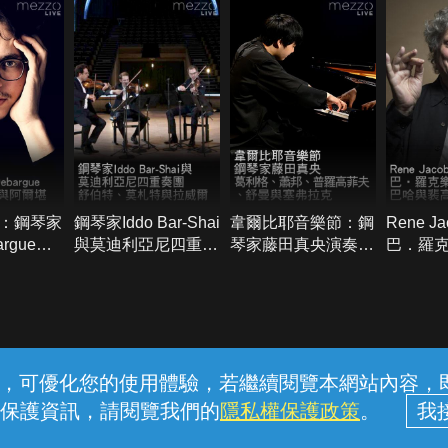
：鋼琴家
鋼琴家Iddo Bar-Shai
韋爾比耶音樂節：鋼
Rene J
argue演
與莫迪利亞尼四重奏
琴家藤田真央演奏葛
巴．羅
蕭邦與阿
團：舒伯特、莫札特
利格、蕭邦、普羅高
與裴高
與拉威爾
菲夫、舒曼與塞弗拉
克
常見問題
線上客服
服務條款
隱私權保護
內容，可優化您的使用體驗，若繼續閱覽本網站內容，即表
保護資訊，請閱覽我們的
隱私權保護政策
。
中華電信股份有限公司個人家庭分公司 (統一編號：96979949) © 2026