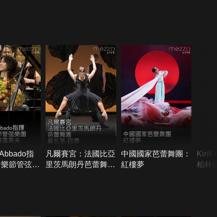
 Abbado指
凡爾賽宮：法國比亞
中國國家芭蕾舞團：
Kiril
音樂節管弦樂
里茨馬朗丹芭蕾舞團
紅樓夢
柏林愛
勒與普羅高菲
表演韋瓦第-四季
林森