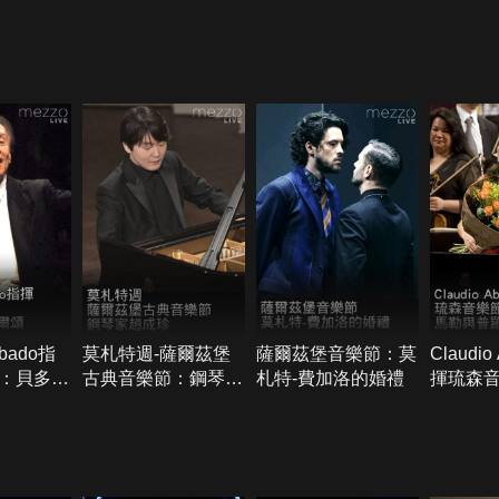
bbado指
莫札特週-薩爾茲堡
薩爾茲堡音樂節：莫
Claudio
：貝多芬
古典音樂節：鋼琴家
札特-費加洛的婚禮
揮琉森
趙成珍
團：馬
夫