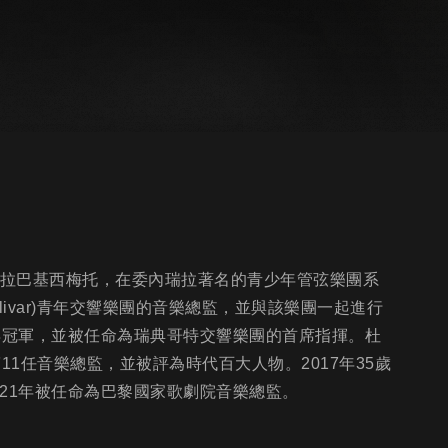
生在委內瑞拉巴基西梅托，在委內瑞拉著名的青少年管弦樂團系
olivar)青年交響樂團的音樂總監，並與該樂團一起進行
得冠軍，並被任命為瑞典哥特交響樂團的首席指揮。杜
11任音樂總監，並被評為時代百大人物。2017年35歲
21年被任命為巴黎國家歌劇院音樂總監。