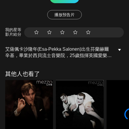
播放預告片
我的星等
影片給分
艾薩佩卡沙隆年(Esa-Pekka Salonen)出生芬蘭赫爾
辛基，畢業於西貝流士音樂院，25歲指揮英國愛樂演
出馬勒第三號交響曲一舉成名。1992至2009年間擔
任洛杉磯交響樂團音樂總監，注入創新理念，使樂團
其他人也看了
重振聲名，被紐約時報譽為「全美最有活力的樂
團」，並獲選美國《音樂美國》雜誌2006年度音樂
家。2008年起擔任英國愛樂管絃樂團首席指揮及藝術
顧問，推動跨界展覽並開發互動App，以科技開拓古
典樂新局。身兼指揮、作曲家與策展人，沙隆年以創
新思維與國際視野，引領古典音樂邁向21世紀。