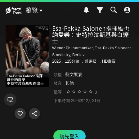
Hami Video
瀏覽
Esa-Pekka Salonen指揮維也
納愛樂：史特拉汶斯基與白遼
士
Wiener Philharmoniker, Esa-Pekka Salonen:
Stravinsky, Berlioz
2025．115分鐘 ．
普遍級
．HD畫質
藝文饗宴
類型
其他
發音
0
星等
下架時間 2026年12月31日
請先登入