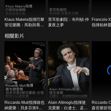
Klaus Makela指揮巴黎
里耳歌劇院：布列頓-仲
Francois-X
管弦樂團：馬勒與喬拉
夏夜之夢
指揮柏林
斯
汶斯基與
相關影片
Riccardo Muti指揮維也
Alain Altinoglu指揮捷
Riccardo
納愛樂：貝多芬第9號
克愛樂：白遼士、孟德
森音樂節