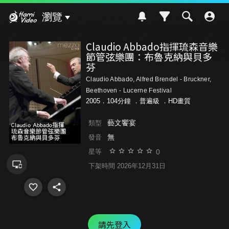
Hami Video
瀏覽
Claudio Abbado指揮琉森音樂
節管弦樂團：布魯克納與貝多
芬
Claudio Abbado, Alfred Brendel - Bruckner,
Beethoven - Lucerne Festival
2005．104分鐘 ．
普遍級
．HD畫質
藝文饗宴
類型
無
發音
0
星等
下架時間 2026年12月31日
請先登入