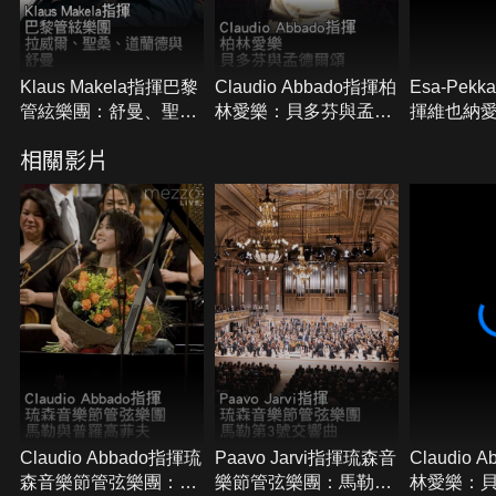
Klaus Makela指揮巴黎
Claudio Abbado指揮柏
Esa-Pekk
管絃樂團：舒曼、聖桑
林愛樂：貝多芬與孟德
揮維也納
與道蘭德
爾頌
汶斯基與
相關影片
Claudio Abbado指揮琉
Paavo Jarvi指揮琉森音
Claudio 
森音樂節管弦樂團：馬
樂節管弦樂團：馬勒第
林愛樂：