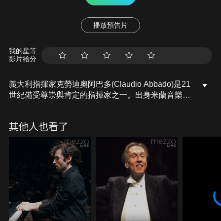
播放預告片
我的星等
影片給分
義大利指揮家克勞迪奧阿巴多(Claudio Abbado)是21
世紀備受尊崇與肯定的指揮家之一。出身米蘭音樂世
家的他，自小學習古典音樂及指揮，先後擔任米蘭斯
卡拉大劇院首席指揮、倫敦交響樂團首席指揮、芝加
其他人也看了
哥交響樂團首席客座指揮、維也納國家歌劇院的音樂
總監。在1989年接任卡拉揚，擔任柏林愛樂交響樂團
的首席指揮直至2002年。他的指揮表達作曲家的原
味，精準地呈現原作精神。除了經典古典音樂，作風
新穎的他，亦常與新世代的作曲家合作，將古典樂推
廣給各類群眾。於2014年逝世。