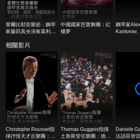
韋爾比耶音樂節：鋼琴
中國國家芭蕾舞團：紅
鋼琴家Alex
家藤田真央演奏葛利
樓夢
Kantor
格、蕭邦、普羅高菲
Daniel Lo
相關影片
夫、舒曼與塞弗拉克
提琴家Gaut
Capuco
與布拉姆
Christophe Rousset指
Thomas Guggeis指揮
Daniele 
揮抒情天才古樂團：巴
土魯斯管弦樂團：德布
法語區管