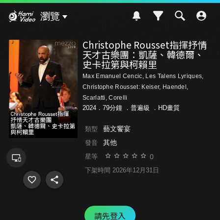
Hami Video
瀏覽
Christophe Rousset指揮抒情
天才古樂團：凱薩、韓德爾、
史卡拉第與柯賴里
Max Emanuel Cencic, Les Talens Lyriques,
Christophe Rousset: Keiser, Haendel,
Scarlatti, Corelli
2024．79分鐘 ．
普遍級
．HD畫質
藝文饗宴
類型
其他
發音
0
星等
下架時間 2026年12月31日
請先登入