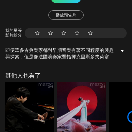
播放預告片
我的星等
影片給分
即便眾多古典樂家都對早期音樂有著不同程度的興趣
與探索，但是像法國演奏家暨指揮克里斯多夫荷塞
(Christophe Rousset)這樣透徹理解巴洛克樂的樂家
依然是鳳毛麟角，他對庫普蘭、盧利等的經典作品的
其他人也看了
演繹堪稱經典。1991年，荷塞成立專屬的合奏團抒情
天才古樂團(Les Talens Lyriques)，對巴洛克樂有更
精準的詮釋，他以令人振奮的指揮能力和優秀的對位
法技巧讓人耳目一新；同時，擁有自己的樂團之後，
荷塞得以更為自由地探索許多名氣較小的作曲家作
品。