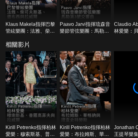
Klaus Makela指揮巴黎
Paavo Jarvi指揮琉森音
Claudio 
管絃樂團：法雅、柴可
樂節管弦樂團：馬勒第
林愛樂：
夫斯基、德布西與拉威
3號交響曲
爾頌
相關影片
爾
Kirill Petrenko指揮柏林
Kirill Petrenko指揮柏林
Jonatha
愛樂：穆索斯基、普羅
愛樂：布拉姆斯、華格
王提琴樂