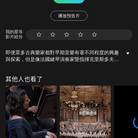
播放預告片
我的星等
影片給分
即便眾多古典樂家都對早期音樂有著不同程度的興趣
與探索，但是像法國鍵琴演奏家暨指揮克里斯多夫荷
塞(Christophe Rousset)這樣透徹理解巴洛克樂的樂
家依然是鳳毛麟角，他對庫普蘭、盧利等的經典作品
其他人也看了
的演繹堪稱經典。1991年，荷塞成立了專屬的合奏團
抒情天才古樂團(Les Talens Lyriques)，對巴洛克樂
有更精準的詮釋，演奏拉繆的《Six concerts
transcrits en sextuor》時，他以令人振奮的指揮能力
和優秀的對位法技巧讓人耳目一新。擁有自己的樂團
之後，荷塞得以更為自由地探索許多名氣較小的作曲
家作品。