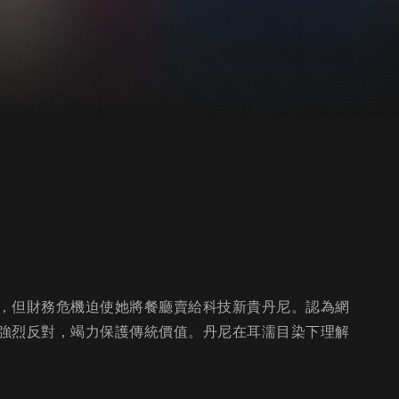
，但財務危機迫使她將餐廳賣給科技新貴丹尼。認為網
強烈反對，竭力保護傳統價值。丹尼在耳濡目染下理解