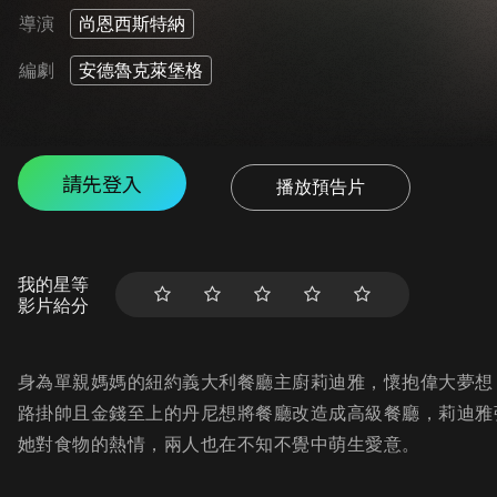
導演
尚恩西斯特納
編劇
安德魯克萊堡格
請先登入
播放預告片
我的星等
影片給分
身為單親媽媽的紐約義大利餐廳主廚莉迪雅，懷抱偉大夢想
路掛帥且金錢至上的丹尼想將餐廳改造成高級餐廳，莉迪雅
她對食物的熱情，兩人也在不知不覺中萌生愛意。