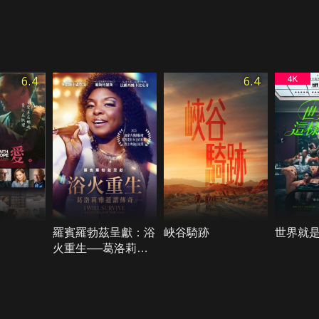
6.4
6.4
羅賓羅勃茲呈獻：浴
峽谷騎跡
世界就
火重生──葛洛莉雅
蓋諾傳奇