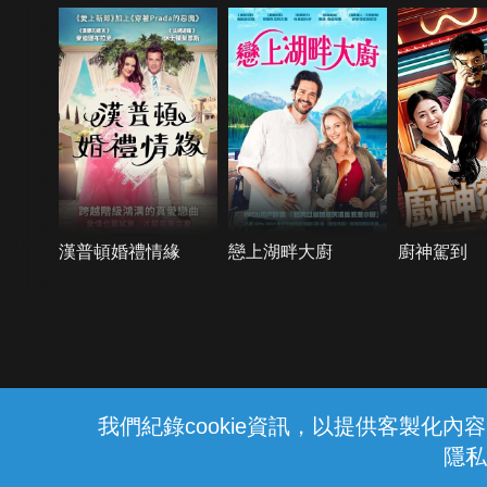
漢普頓婚禮情緣
戀上湖畔大廚
廚神駕到
{{notifyMsg}}
我們紀錄cookie資訊，以提供客製化
隱私