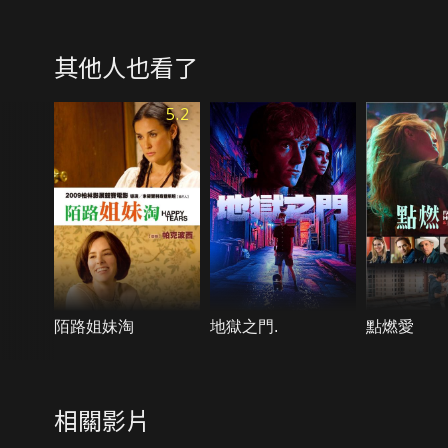
其他人也看了
5.2
陌路姐妹淘
地獄之門.
點燃愛
相關影片