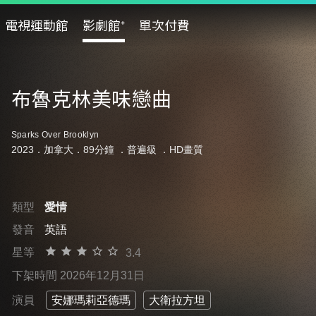
電視運動館
影劇館⁺
單次付費
布魯克林美味戀曲
Sparks Over Brooklyn
2023．加拿大．89分鐘 ．
普遍級
．HD畫質
類型
愛情
發音
英語
星等
3.4
下架時間 2026年12月31日
演員
安娜瑪莉亞德瑪
大衛拉方坦