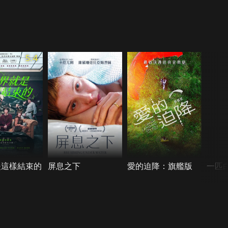
5.4
是這樣結束的
屏息之下
愛的迫降：旗艦版
一匹