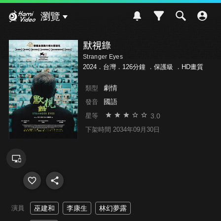
Hami Video
瀏覽
默視錄
Stranger Eyes
2024．台灣．126分鐘 ．
保護級
．HD畫質
劇情
類型
國語
發音
3.0
星等
下架時間 2034年09月30日
演員
巫建和
李康生
林幻夢露