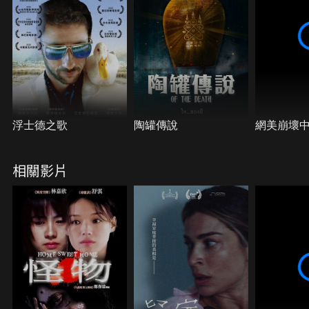
浮士德之歌
陶罐傳說
網美崩壞
相關影片