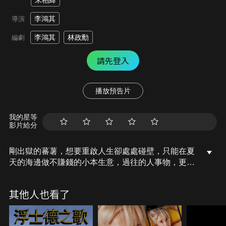
宋柏緯
李鴻其
導演
李鴻其
林政勳
編劇
請先登入
播放預告片
我的星等
影片給分
剛出獄的蕃薯，想要重啟人生卻處處碰壁，只能在夏
天的海邊做不賺錢的小本生意，過往的人事物，更像
幽魂般纏繞著他：麻煩多事的昔日兄弟、藕斷絲連的
舊情人、負債累累的母親、神秘現身的七號同學，以
其他人也看了
及從未謀面的「老大」，冀望重新來過的蕃薯該如何
擺脫過去，直到槍聲驟響劃破灰鬱海岸，是結束還是
開始？