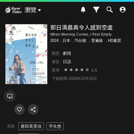
Hami Video
瀏覽
那日清晨真令人感到空虛
When Morning Comes, I Feel Empty
2024．日本．75分鐘 ．
普遍級
．HD畫質
劇情
類型
日語
發音
4.5
星等
下架時間 2026年10月25日
演員
唐田英里佳
芋生悠