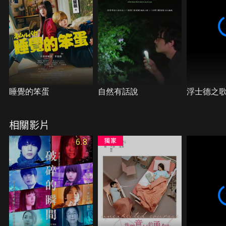
想，緩步前行，但那裡的盡頭又會是什麼？
睡覺的笨蛋
自然有話說
浮士德之
相關影片
6.8