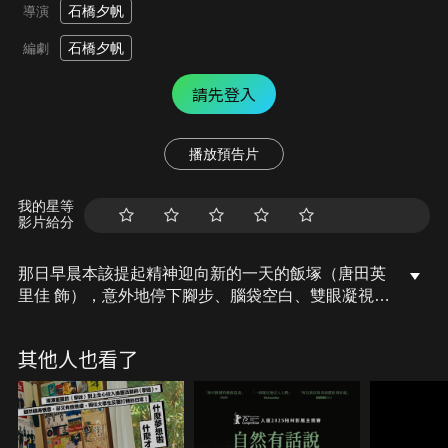
石橋夕帆
導演
石橋夕帆
編劇
請先登入
播放預告片
我的星等
影片給分
那日早晨本該提起精神迎向新的一天的飯塚（唐田英
里佳 飾），意外地停下腳步、腦袋空白、雙眼凝視著
遠方的河道。我頓然辭掉符合社會模樣的角色設定。
從那天起好像什麼事沒發生，又好像帶著罪惡感，於
其他人也看了
是似有非有地過著每一天。有天國中同學加奈子（芋
生悠 飾）在飯塚兼職的便利超商巧遇，彼此倚靠著回
憶，工作、上學、生活分享傾訴，這成長中該有的形
狀，卻是耗盡我們生命裡的各種瑣碎，即使停下來細