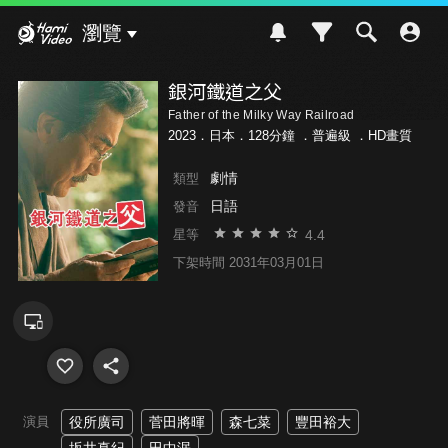
Hami Video
瀏覽
銀河鐵道之父
Father of the Milky Way Railroad
2023．日本．128分鐘 ．
普遍級
．HD畫質
劇情
類型
日語
發音
4.4
星等
下架時間 2031年03月01日
演員
役所廣司
菅田將暉
森七菜
豐田裕大