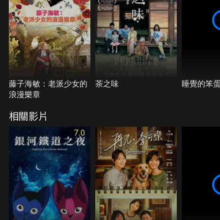
藤子海敏：老派少女的
茶之味
睡覺的笨
浪漫樂章
相關影片
7.0