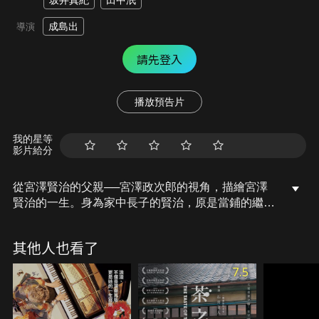
坂井真紀
田中泯
成島出
導演
請先登入
播放預告片
我的星等
影片給分
從宮澤賢治的父親──宮澤政次郎的視角，描繪宮澤
賢治的一生。身為家中長子的賢治，原是當鋪的繼承
人，但以各種理由拒絕了。畢業後，曾異想天開涉足
農業、人工寶石、宗教等等。雖然，政次郎很努力想
其他人也看了
成為一名嚴父，但還是把賢治寵壞。然而，賢治最寵
愛的妹妹惠卻不幸罹患重病，賢治才開始執筆寫下一
7.5
部部作品…